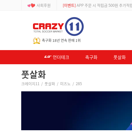
사회후원
[등급제]
회원가입 시 최대 2% 적립 및 할인
-->
축구화 18년 연속 판매 1위
언더테크
축구화
풋살화
풋살화
크레이지11
/
풋살화
/
미즈노
/
285