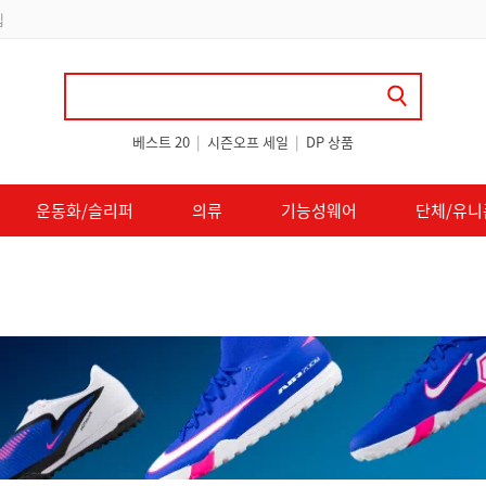
 쿠폰 지급
베스트 20
|
시즌오프 세일
|
DP 상품
운동화/슬리퍼
의류
기능성웨어
단체/유니