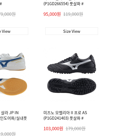
#
(P1GD266554) 풋살화 #
79,000원
95,000원
119,000원
e View
Size View
살라 JP IN
미즈노 모렐리아 II 프로 AS
5) 인도어화/실내풋
(P1GD241403) 풋살화 #
103,000원
179,000원
19,000원