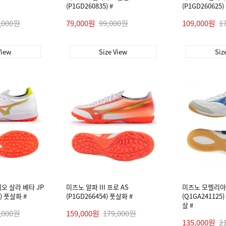
(P1GD260835) #
(P1GD260625) 
,000원
79,000원
99,000원
109,000원
1
View
Size View
Siz
오 살라 베타 JP
미즈노 알파 III 프로 AS
미즈노 모렐리아 
4) 풋살화 #
(P1GD266454) 풋살화 #
(Q1GA24112
살 #
,000원
159,000원
179,000원
135,000원
2