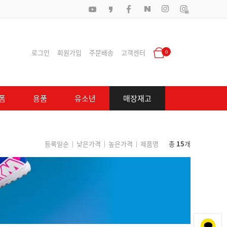
로그인
회원가입
주문배송
고객센터
0
폼
용품
유소년
매장재고
등록일순
낮은가격
높은가격
제품명
총
15
개
|
|
|