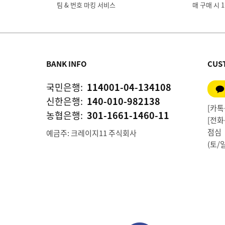
팀 & 번호 마킹 서비스
매 구매 시 
BANK INFO
CUS
국민은행:
114001-04-134108
신한은행:
140-010-982138
[카톡상
농협은행:
301-1661-1460-11
[전화상
점심 1
예금주: 크레이지11 주식회사
(토/