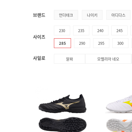
브랜드
언더테크
나이키
아디다스
230
235
240
245
사이즈
285
290
295
300
사일로
알파
모렐리아 네오