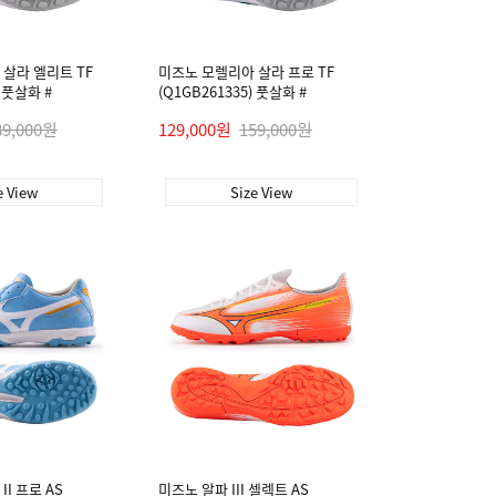
살라 엘리트 TF
미즈노 모렐리아 살라 프로 TF
) 풋살화 #
(Q1GB261335) 풋살화 #
89,000원
129,000원
159,000원
e View
Size View
I 프로 AS
미즈노 알파 III 셀렉트 AS