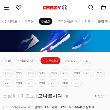
언더테크
축구화
풋살화
운동화/슬리퍼
의류
클럽 팀 
알파
모렐리아 네오
모나르시다
모렐리아
기타
230
235
240
245
250
255
260
265
270
275
280
285
290
295
300
305
풋살화
풋살화
미즈노
모나르시다
|
|
(
1
)
미즈노 모나르시다 네오 셀렉트 III AS 와이드 (P1GD262554) 풋살화 #