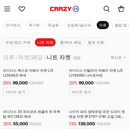
언더테크
축구화
풋살화
운동화/슬리퍼
의류
클럽 팀 
우븐/윈드 자켓
니트 자켓
롱/하프 패딩
동계 의류
의류
의류
자켓/패딩
니트 자켓
|
|
(
25
)
아디다스 멕시코 어웨이 자켓 L/S
아디다스 이탈리아 어웨이 자켓 L/S
(JZ6462) 백색
(JY9599) 나이트마린
29%
99,000
29%
99,000
139,000
139,000
사이즈 보기
사이즈 보기
아디다스 3S 트리코트 레귤러 핏 트랙
나이키 파리 생제르망 조던 드라이 핏
탑 (KC1383) 백색
앤섬 자켓 (IF3797-018) 오일그레이
#
30%
55,000
13%
139,000
79,000
159,000