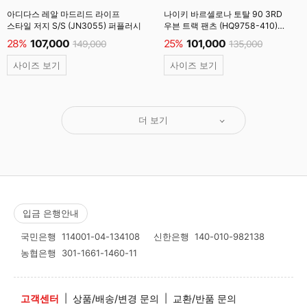
아디다스 레알 마드리드 라이프
나이키 바르셀로나 토탈 90 3RD
스타일 저지 S/S (JN3055) 퍼플러시
우븐 트랙 팬츠 (HQ9758-410)
미드나잇네이비 #
28%
107,000
25%
101,000
149,000
135,000
사이즈 보기
사이즈 보기
더 보기
입금 은행안내
국민은행
114001-04-134108
신한은행
140-010-982138
농협은행
301-1661-1460-11
고객센터
|
상품/배송/변경 문의
|
교환/반품 문의