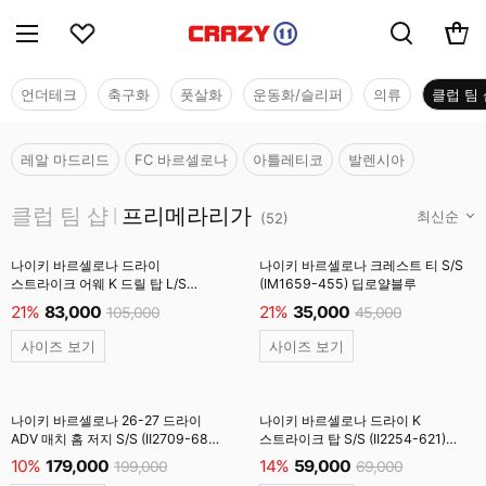
언더테크
축구화
풋살화
운동화/슬리퍼
의류
클럽 팀 
레알 마드리드
FC 바르셀로나
아틀레티코
발렌시아
클럽 팀 샵
클럽 팀 샵
프리메라리가
|
(
52
)
나이키 바르셀로나 드라이
나이키 바르셀로나 크레스트 티 S/S
스트라이크 어웨 K 드릴 탑 L/S
(IM1659-455) 딥로얄블루
(IQ1309-505) 필드퍼플 #
21%
83,000
21%
35,000
105,000
45,000
사이즈 보기
사이즈 보기
나이키 바르셀로나 26-27 드라이
나이키 바르셀로나 드라이 K
ADV 매치 홈 저지 S/S (II2709-683)
스트라이크 탑 S/S (II2254-621)
딥버건디 #
노블레드 #
10%
179,000
14%
59,000
199,000
69,000