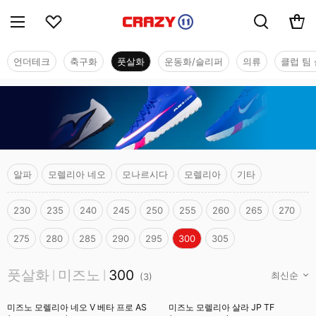
언더테크
축구화
풋살화
운동화/슬리퍼
의류
클럽 팀 
알파
모렐리아 네오
모나르시다
모렐리아
기타
230
235
240
245
250
255
260
265
270
275
280
285
290
295
300
305
풋살화
풋살화
미즈노
300
|
|
(
3
)
미즈노 모렐리아 네오 V 베타 프로 AS
미즈노 모렐리아 살라 JP TF