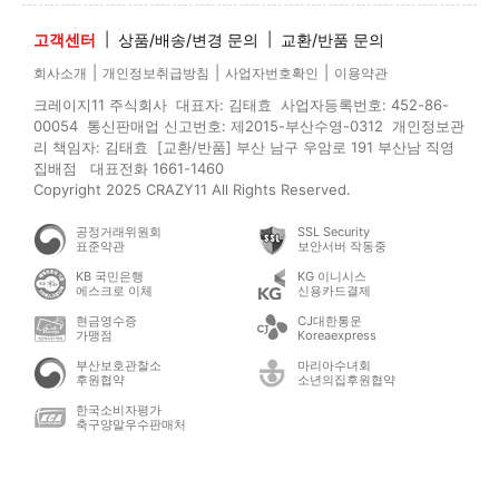
고객센터
|
상품/배송/변경 문의
|
교환/반품 문의
|
|
|
회사소개
개인정보취급방침
사업자번호확인
이용약관
크레이지11 주식회사 대표자: 김태효 사업자등록번호: 452-86-
00054 통신판매업 신고번호: 제2015-부산수영-0312 개인정보관
리 책임자: 김태효 [교환/반품] 부산 남구 우암로 191 부산남 직영
집배점 대표전화 1661-1460
Copyright 2025 CRAZY11 All Rights Reserved.
공정거래위원회
SSL Security
표준약관
보안서버 작동중
KB 국민은행
KG 이니시스
에스크로 이체
신용카드결제
현금영수증
CJ대한통운
가맹점
Koreaexpress
부산보호관찰소
마리아수녀회
후원협약
소년의집후원협약
한국소비자평가
축구양말우수판매처