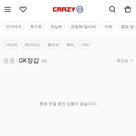
언더테크
축구화
풋살화
운동화/슬리퍼
의류
클럽 팀 
나이키
아디다스
로이쉬
푸마
기타
용품
용품
GK장갑
|
(
0
)
현재 진열 중인 상품이 없습니다.