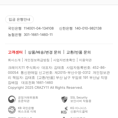
입금 은행안내
국민은행
114001-04-134108
신한은행
140-010-982138
농협은행
301-1661-1460-11
고객센터
|
상품/배송/변경 문의
|
교환/반품 문의
|
|
|
회사소개
개인정보취급방침
사업자번호확인
이용약관
크레이지11 주식회사 대표자: 김태효 사업자등록번호: 452-86-
00054 통신판매업 신고번호: 제2015-부산수영-0312 개인정보관
리 책임자: 김태효 [교환/반품] 부산 남구 우암로 191 부산남 직영
집배점 대표전화 1661-1460
Copyright 2025 CRAZY11 All Rights Reserved.
공정거래위원회
SSL Security
표준약관
보안서버 작동중
KB 국민은행
KG 이니시스
에스크로 이체
신용카드결제