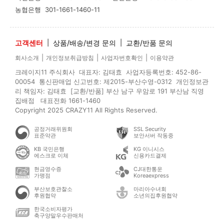
농협은행
301-1661-1460-11
고객센터
|
상품/배송/변경 문의
|
교환/반품 문의
|
|
|
회사소개
개인정보취급방침
사업자번호확인
이용약관
크레이지11 주식회사 대표자: 김태효 사업자등록번호: 452-86-
00054 통신판매업 신고번호: 제2015-부산수영-0312 개인정보관
리 책임자: 김태효 [교환/반품] 부산 남구 우암로 191 부산남 직영
집배점 대표전화 1661-1460
Copyright 2025 CRAZY11 All Rights Reserved.
공정거래위원회
SSL Security
표준약관
보안서버 작동중
KB 국민은행
KG 이니시스
에스크로 이체
신용카드결제
현금영수증
CJ대한통운
가맹점
Koreaexpress
부산보호관찰소
마리아수녀회
후원협약
소년의집후원협약
한국소비자평가
축구양말우수판매처