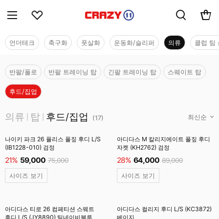
언더테크
축구화
풋살화
운동화/슬리퍼
의류
클럽 팀 
반팔/폴로
반팔 트레이닝 탑
긴팔 트레이닝 탑
스웨이트 탑
후드/집업
의류
의류
탑
후드/집업
|
|
(
17
)
나이키 파크 26 플리스 풀짚 후디 L/S
아디다스 M 칼리지에이트 풀짚 후디
(IB1228-010) 검정
자켓 (KH2762) 검정
21%
59,000
28%
64,000
75,000
89,000
사이즈 보기
사이즈 보기
아디다스 티로 26 컴페티션 스웨트
아디다스 컬리지 후디 L/S (KC3872)
후디 L/S (JY8890) 팀네이비블루
베이지