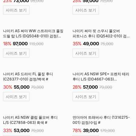
23%
73,000
25%
59,000
95,000
79,000
사이즈 보기
사이즈 보기
나이키 AS 써마 WW 스트라이크 풀짚
나이키 써마 핏 스우시 풀오버
드릴 탑 L/S (DQ5048-010) 검정/
피트니스 후디 (DQ5402-010) 검정/
기모
수입 #
18%
97,000
35%
49,000
119,000
75,000
사이즈 보기
사이즈 보기
나이키 AS 드라이 FL 풀짚 후디
나이키 AS NSW SPE+ 프렌치 테리
(CZ6377-010) 검정/백색 #
후디 L/S (DD4667-063)
다크그레이헤더 #
30%
55,000
28%
57,000
79,000
79,000
사이즈 보기
사이즈 보기
나이키 AS NSW 클럽 풀오버 후디
언더아머 트래버사 후디 (1316275-
L/S (CZ7858-063) 회색 #
001) 검정/수입 #
33%
53,000
78%
39,000
79,000
179,000