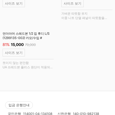
사이즈 보기
사이즈 보기
가벼운 따뜻함 유지
이중 니트 단열 패널이 따뜻함을
유지하고 방풍 구조로 통기성을
제공하며 세 개의 주머니가 있어
실용적입니다.
언더아머 스레드본 1/2 집 후디 L/S
(1299135-002) 카모/수입 #
81%
15,000
79,000
사이즈 보기
쪼이지 않는 편안함
UA 쓰레드본 플리스 원단이 적용되어
믿을 수 없을 정도로 부드러운 촉감을
제공하며 땀을 배출하고 매우 빠르게
건조됩니다.
입금 은행안내
국민은행
114001-04-134108
신한은행
140-010-982138