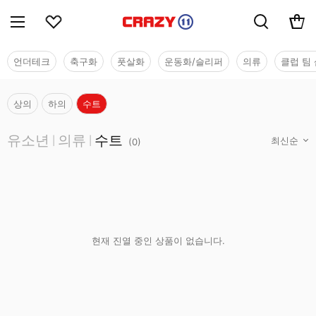
언더테크
축구화
풋살화
운동화/슬리퍼
의류
클럽 팀 
상의
하의
수트
유소년
유소년
의류
수트
|
|
(
0
)
현재 진열 중인 상품이 없습니다.