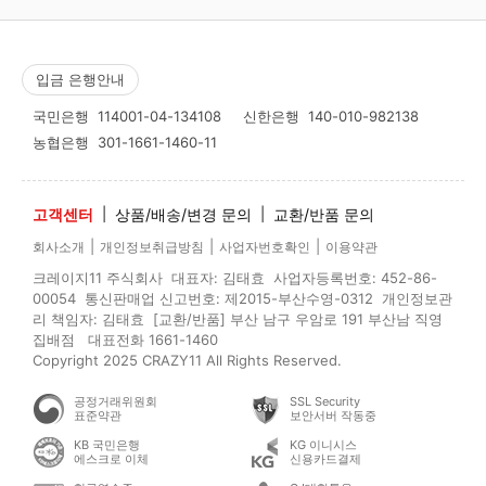
입금 은행안내
국민은행
114001-04-134108
신한은행
140-010-982138
농협은행
301-1661-1460-11
고객센터
|
상품/배송/변경 문의
|
교환/반품 문의
|
|
|
회사소개
개인정보취급방침
사업자번호확인
이용약관
크레이지11 주식회사 대표자: 김태효 사업자등록번호: 452-86-
00054 통신판매업 신고번호: 제2015-부산수영-0312 개인정보관
리 책임자: 김태효 [교환/반품] 부산 남구 우암로 191 부산남 직영
집배점 대표전화 1661-1460
Copyright 2025 CRAZY11 All Rights Reserved.
공정거래위원회
SSL Security
표준약관
보안서버 작동중
KB 국민은행
KG 이니시스
에스크로 이체
신용카드결제