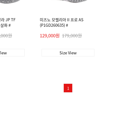
 JP TF
미즈노 모렐리아 II 프로 AS
풋살화 #
(P1GD260635) #
,000원
129,000원
179,000원
View
Size View
1