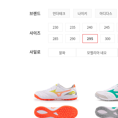
브랜드
언더테크
나이키
아디다스
230
235
240
245
사이즈
285
290
295
300
사일로
알파
모렐리아 네오