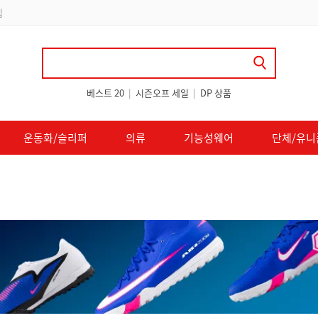
 쿠폰 지급
베스트 20
|
시즌오프 세일
|
DP 상품
운동화/슬리퍼
의류
기능성웨어
단체/유니