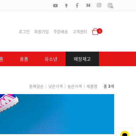
로그인
회원가입
주문배송
고객센터
0
폼
용품
유소년
매장재고
등록일순
낮은가격
높은가격
제품명
총
3
개
|
|
|