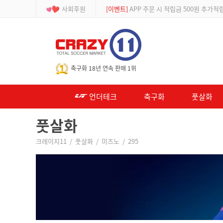
사회후원
[등급제]
회원가입 시 최대 2% 적립 및 할인
-->
축구화 18년 연속 판매 1위
언더테크
축구화
풋살화
풋살화
크레이지11
/
풋살화
/
미즈노
/
295