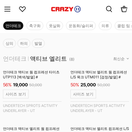
언더테크
축구화
풋살화
운동화/슬리퍼
의류
클럽 팀 
상의
하의
발열
언더테크
언더테크
액티브 엘리트
|
(
8
)
언더테크 액티브 웜 컴프레션 타이츠
언더테크 액티브 엘리트 웜 컴프레션
UTP113 [백색/발열] #
L/S 목크 UTM011 [검정/발열] #
56%
19,000
50%
25,000
50,000
50,000
사이즈 보기
사이즈 보기
UNDERTECH SPROTS ACTIVITY
UNDERTECH SPORTS ACTIVITY
UNDERLAYER - UT
UNDERLAYER - UT
언더테크 액티브 엘리트 웜 컴프레션
언더테크 액티브 엘리트 컴프레션 L/S