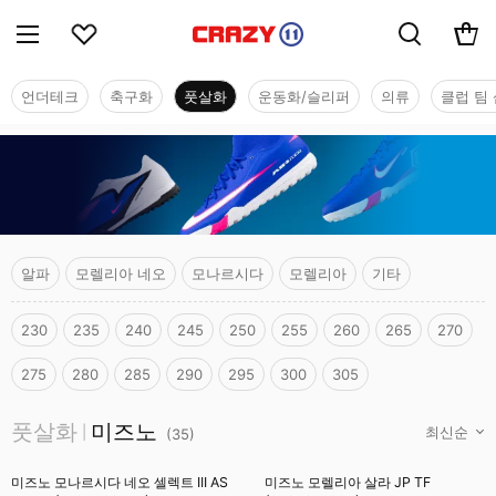
언더테크
축구화
풋살화
운동화/슬리퍼
의류
클럽 팀 
알파
모렐리아 네오
모나르시다
모렐리아
기타
230
235
240
245
250
255
260
265
270
275
280
285
290
295
300
305
풋살화
풋살화
미즈노
|
(
35
)
미즈노 모나르시다 네오 셀렉트 III AS
미즈노 모렐리아 살라 JP TF