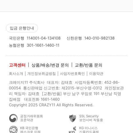
입금 은행안내
국민은행
114001-04-134108
신한은행
140-010-982138
농협은행
301-1661-1460-11
고객센터
|
상품/배송/변경 문의
|
교환/반품 문의
|
|
|
회사소개
개인정보취급방침
사업자번호확인
이용약관
크레이지11 주식회사 대표자: 김태효 사업자등록번호: 452-86-
00054 통신판매업 신고번호: 제2015-부산수영-0312 개인정보관
리 책임자: 김태효 [교환/반품] 부산 남구 우암로 191 부산남 직영
집배점 대표전화 1661-1460
Copyright 2025 CRAZY11 All Rights Reserved.
공정거래위원회
SSL Security
표준약관
보안서버 작동중
KB 국민은행
KG 이니시스
에스크로 이체
신용카드결제