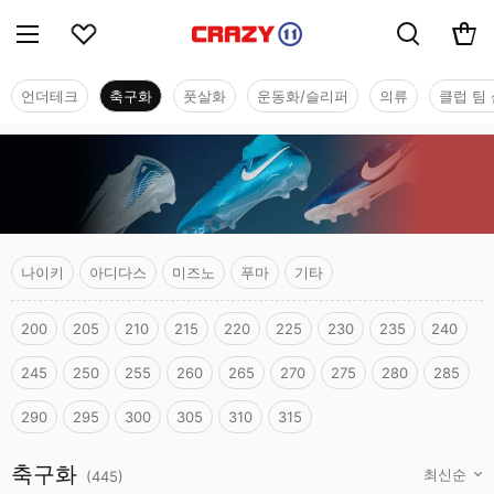
언더테크
축구화
풋살화
운동화/슬리퍼
의류
클럽 팀 
나이키
아디다스
미즈노
푸마
기타
200
205
210
215
220
225
230
235
240
245
250
255
260
265
270
275
280
285
290
295
300
305
310
315
축구화
축구화
(
445
)