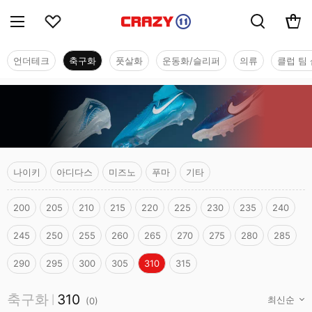
언더테크
축구화
풋살화
운동화/슬리퍼
의류
클럽 팀 
나이키
아디다스
미즈노
푸마
기타
200
205
210
215
220
225
230
235
240
245
250
255
260
265
270
275
280
285
290
295
300
305
310
315
축구화
축구화
310
|
(
0
)