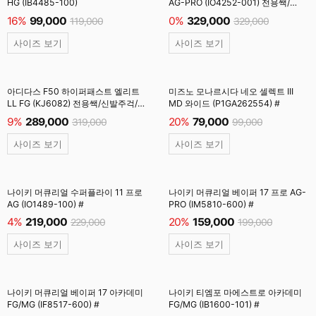
HG (IB4485-100)
AG-PRO (IO4252-001) 전용쌕/
주걱/양말 #
16%
99,000
0%
329,000
119,000
329,000
사이즈 보기
사이즈 보기
아디다스 F50 하이퍼패스트 엘리트
미즈노 모나르시다 네오 셀렉트 III
LL FG (KJ6082) 전용쌕/신발주걱/
MD 와이드 (P1GA262554) #
양말 #
9%
289,000
20%
79,000
319,000
99,000
사이즈 보기
사이즈 보기
나이키 머큐리얼 수퍼플라이 11 프로
나이키 머큐리얼 베이퍼 17 프로 AG-
AG (IO1489-100) #
PRO (IM5810-600) #
4%
219,000
20%
159,000
229,000
199,000
사이즈 보기
사이즈 보기
나이키 머큐리얼 베이퍼 17 아카데미
나이키 티엠포 마에스트로 아카데미
FG/MG (IF8517-600) #
FG/MG (IB1600-101) #