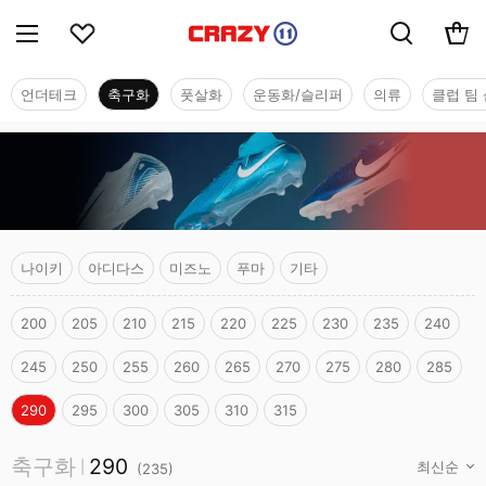
언더테크
축구화
풋살화
운동화/슬리퍼
의류
클럽 팀 
나이키
아디다스
미즈노
푸마
기타
200
205
210
215
220
225
230
235
240
245
250
255
260
265
270
275
280
285
290
295
300
305
310
315
축구화
축구화
290
|
(
235
)