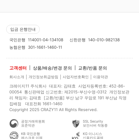
입금 은행안내
국민은행
114001-04-134108
신한은행
140-010-982138
농협은행
301-1661-1460-11
고객센터
|
상품/배송/변경 문의
|
교환/반품 문의
|
|
|
회사소개
개인정보취급방침
사업자번호확인
이용약관
크레이지11 주식회사 대표자: 김태효 사업자등록번호: 452-86-
00054 통신판매업 신고번호: 제2015-부산수영-0312 개인정보관
리 책임자: 김태효 [교환/반품] 부산 남구 우암로 191 부산남 직영
집배점 대표전화 1661-1460
Copyright 2025 CRAZY11 All Rights Reserved.
공정거래위원회
SSL Security
표준약관
보안서버 작동중
KB 국민은행
KG 이니시스
에스크로 이체
신용카드결제