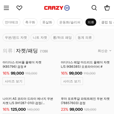
언더테크
축구화
풋살화
운동화/슬리퍼
의류
클럽 팀 
우븐/윈드 자켓
니트 자켓
롱/하프 패딩
동계 의류
의류
의류
자켓/패딩
|
(
139
)
아디다스 리버풀 올웨더 자켓
아디다스 레알 마드리드 올웨더 자켓
(KB5796) 검정 #
L/S (KB6385) 오로라아이비 #
16%
99,000
16%
99,000
119,000
119,000
사이즈 보기
사이즈 보기
나이키 AS 코리아 드라이 에너지 우븐
푸마 포르투갈 파워트레인 우븐 자켓
자켓 L/S (IH1287-010) 검정/
(78857603) 검정
클럽골드 #
16%
125,000
23%
99,000
149,000
129,000