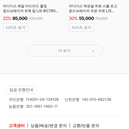
아디다스 레알 마드리드 풀짚
아디다스 에센셜 우븐 스몰 로고
윈드브레이커 트랙 탑 L/S (KC7805)
윈드브레이커 우븐 자켓 L/S
검정
(KB6076) 원더카고
22%
85,000
30%
55,000
109,000
79,000
사이즈 보기
사이즈 보기
더 보기
입금 은행안내
국민은행
114001-04-134108
신한은행
140-010-982138
농협은행
301-1661-1460-11
고객센터
|
상품/배송/변경 문의
|
교환/반품 문의