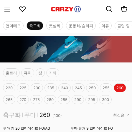
언더테크
축구화
풋살화
운동화/슬리퍼
의류
클럽 팀 
울트라
퓨처
킹
기타
220
225
230
235
240
245
250
255
260
265
270
275
280
285
290
295
300
축구화
축구화
푸마
260
|
|
(
100
)
푸마 킹 20 얼티메이트 FG/AG
푸마 퓨처 9 얼티메이트 FG