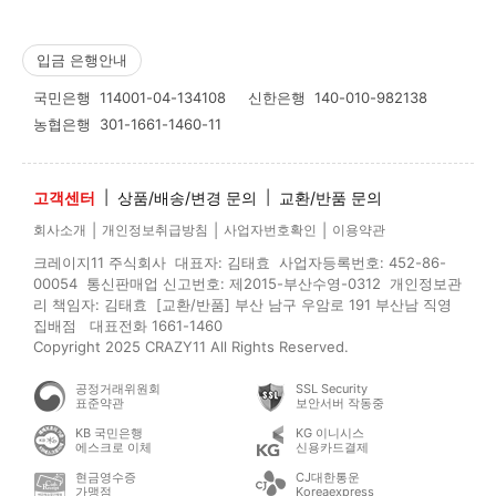
입금 은행안내
국민은행
114001-04-134108
신한은행
140-010-982138
농협은행
301-1661-1460-11
고객센터
|
상품/배송/변경 문의
|
교환/반품 문의
|
|
|
회사소개
개인정보취급방침
사업자번호확인
이용약관
크레이지11 주식회사 대표자: 김태효 사업자등록번호: 452-86-
00054 통신판매업 신고번호: 제2015-부산수영-0312 개인정보관
리 책임자: 김태효 [교환/반품] 부산 남구 우암로 191 부산남 직영
집배점 대표전화 1661-1460
Copyright 2025 CRAZY11 All Rights Reserved.
공정거래위원회
SSL Security
표준약관
보안서버 작동중
KB 국민은행
KG 이니시스
에스크로 이체
신용카드결제
현금영수증
CJ대한통운
가맹점
Koreaexpress