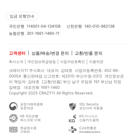
입금 은행안내
국민은행
114001-04-134108
신한은행
140-010-982138
농협은행
301-1661-1460-11
고객센터
|
상품/배송/변경 문의
|
교환/반품 문의
|
|
|
회사소개
개인정보취급방침
사업자번호확인
이용약관
크레이지11 주식회사 대표자: 김태효 사업자등록번호: 452-86-
00054 통신판매업 신고번호: 제2015-부산수영-0312 개인정보관
리 책임자: 김태효 [교환/반품] 부산 남구 우암로 191 부산남 직영
집배점 대표전화 1661-1460
Copyright 2025 CRAZY11 All Rights Reserved.
공정거래위원회
SSL Security
표준약관
보안서버 작동중
KB 국민은행
KG 이니시스
에스크로 이체
신용카드결제
현금영수증
CJ대한통운
가맹점
Koreaexpress