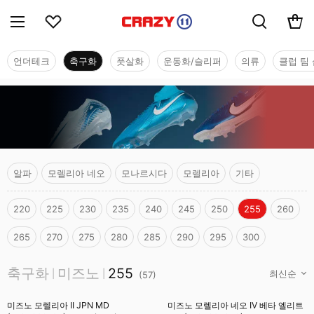
언더테크
축구화
풋살화
운동화/슬리퍼
의류
클럽 팀 
알파
모렐리아 네오
모나르시다
모렐리아
기타
220
225
230
235
240
245
250
255
260
265
270
275
280
285
290
295
300
축구화
축구화
미즈노
255
|
|
(
57
)
미즈노 모렐리아 II JPN MD
미즈노 모렐리아 네오 IV 베타 엘리트