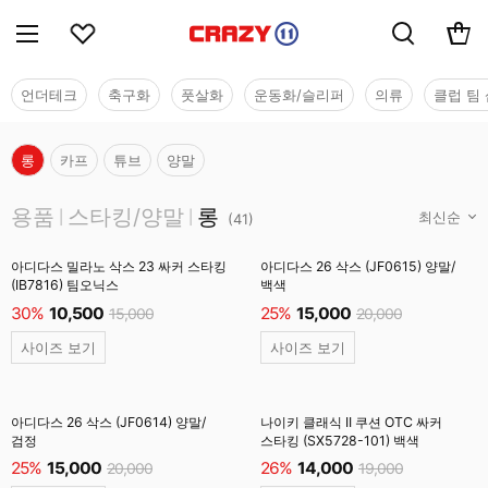
언더테크
축구화
풋살화
운동화/슬리퍼
의류
클럽 팀 
롱
카프
튜브
양말
용품
용품
스타킹/양말
롱
|
|
(
41
)
아디다스 밀라노 삭스 23 싸커 스타킹
아디다스 26 삭스 (JF0615) 양말/
(IB7816) 팀오닉스
백색
30%
10,500
25%
15,000
15,000
20,000
사이즈 보기
사이즈 보기
아디다스 26 삭스 (JF0614) 양말/
나이키 클래식 II 쿠션 OTC 싸커
검정
스타킹 (SX5728-101) 백색
25%
15,000
26%
14,000
20,000
19,000