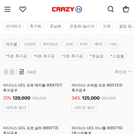
언더테크
축구화
풋살화
운동화/슬리퍼
의류
클럽 팀 
매치볼
나이키
아디다스
스타
키카
푸마
기타
*5호 축구공
*4호 축구공
*3호 축구공
*풋살공
*스킬볼
용품
용품
공
|
(
142
)
아디다스 UCL 프로 매치볼 (KE9757)
아디다스 슈퍼컵 프로 (KE5153)
축구공 #
축구공 #
31%
129,000
34%
125,000
189,000
189,000
사이즈 보기
사이즈 보기
아디다스 UCL 프로 살라 (KE9772)
아디다스 UCL 미니볼 (KE9770)
풋살공 #
1호스킬볼 #