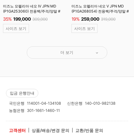
미즈노 모렐리아 네오 IV JPN MD
미즈노 모렐리아 네오 V JPN MD
(P1GA253060) 전용쌕/주걱/양말 #
(P1GA268054) 전용쌕/주걱/양말 #
35%
199,000
19%
259,000
309,000
319,000
사이즈 보기
사이즈 보기
더 보기
입금 은행안내
국민은행
114001-04-134108
신한은행
140-010-982138
농협은행
301-1661-1460-11
고객센터
|
상품/배송/변경 문의
|
교환/반품 문의