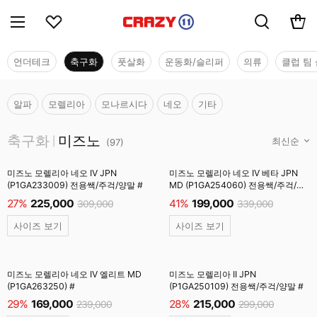
언더테크
축구화
풋살화
운동화/슬리퍼
의류
클럽 팀 
알파
모렐리아
모나르시다
네오
기타
축구화
축구화
미즈노
|
(
97
)
미즈노 모렐리아 네오 IV JPN
미즈노 모렐리아 네오 IV 베타 JPN
(P1GA233009) 전용쌕/주걱/양말 #
MD (P1GA254060) 전용쌕/주걱/
양말 #
27%
225,000
41%
199,000
309,000
339,000
사이즈 보기
사이즈 보기
미즈노 모렐리아 네오 IV 엘리트 MD
미즈노 모렐리아 II JPN
(P1GA263250) #
(P1GA250109) 전용쌕/주걱/양말 #
29%
169,000
28%
215,000
239,000
299,000