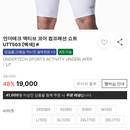
언더테크 액티브 코어 컴프레션 쇼트
UTT503 [백색] #
A/S 가능
당일출고(평일 15시전 결제완료 시)
가능
UNDERTECH SPORTS ACTIVITY UNDERLAYER
- UT
38,000
19,000
48%
무이자 할부
맴버십 안내
41,000
원 이상인 상품을 함께 주문 시
무료 배송
입니다.
2XS(80)
XS(85)
S(90)
M(95)
사이즈
L(100)
XL(105)
2XL(110)
3XL(115)