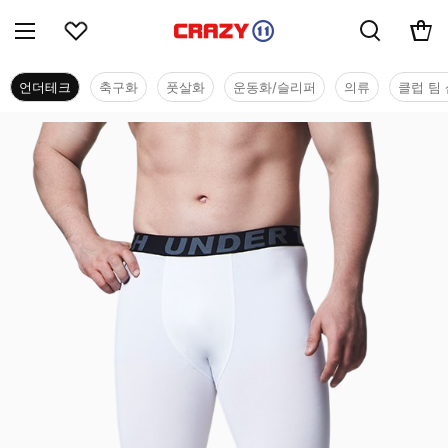
언더테크
축구화
풋살화
운동화/슬리퍼
의류
클럽 팀 
언더테크