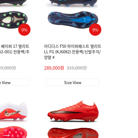
0%
9%
베이퍼 17 엘리트
아디다스 F50 하이퍼패스트 엘리트
252-001) 전용쌕/주
LL FG (KJ6082) 전용쌕/신발주걱/
양말 #
29,000원
289,000원
319,000원
e View
Size View