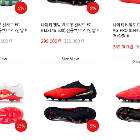
9%
9%
우 엘리트 FG
나이키 팬텀 VI 로우 엘리트 FG
나이키 티엠포 
 전용쌕/주걱/양말 #
(HJ2146-600) 전용쌕/주걱/양말 #
AG-PRO (IB4
걱/양말 #
,000원
299,000원
329,000원
289,000원
3
View
Size View
Siz
13%
9%