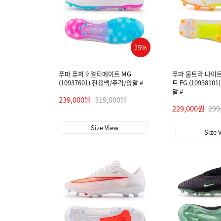
25%
푸마 퓨처 9 얼티메이트 MG
푸마 울트라 나이트
(10937601) 전용쌕/주걱/양말 #
트 FG (109381
말 #
239,000원
319,000원
229,000원
299
Size View
Size 