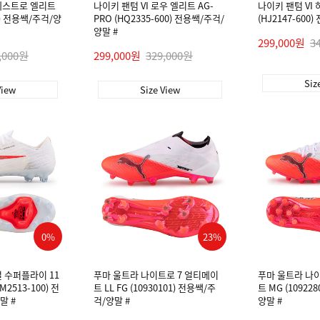
에스트로 엘리트
나이키 팬텀 VI 로우 엘리트 AG-
나이키 팬텀 VI 
01) 전용쌕/주걱/양
PRO (HQ2335-600) 전용쌕/주걱/
(HJ2147-600
양말 #
299,000원
3
,000원
299,000원
329,000원
Siz
View
Size View
0%
23%
 수퍼플라이 11
푸마 울트라 나이트로 7 얼티메이
푸마 울트라 나
M2513-100) 전
트 LL FG (10930101) 전용쌕/주
트 MG (10922
말 #
걱/양말 #
양말 #