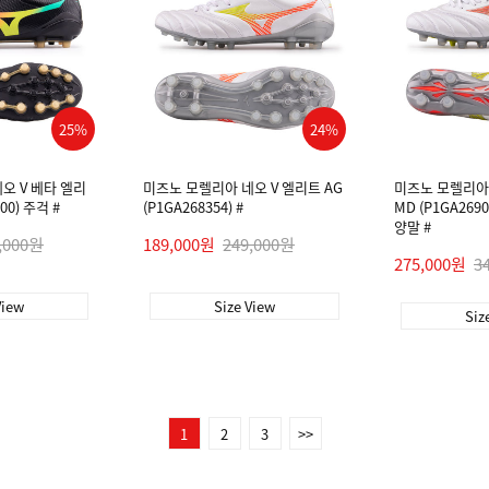
25%
24%
오 V 베타 엘리
미즈노 모렐리아 네오 V 엘리트 AG
미즈노 모렐리아 
00) 주걱 #
(P1GA268354) #
MD (P1GA269
양말 #
,000원
189,000원
249,000원
275,000원
3
View
Size View
Siz
1
2
3
>>