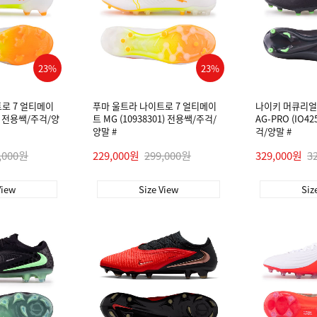
23%
23%
로 7 얼티메이
푸마 울트라 나이트로 7 얼티메이
나이키 머큐리얼 
01) 전용쌕/주걱/양
트 MG (10938301) 전용쌕/주걱/
AG-PRO (IO4
양말 #
걱/양말 #
,000원
229,000원
299,000원
329,000원
3
View
Size View
Siz