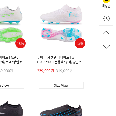
톡상담
18%
25%
메이트 FG/AG
푸마 퓨처 9 얼티메이트 FG
전용쌕/주걱/양말 #
(10937401) 전용쌕/주걱/양말 #
69,000원
239,000원
319,000원
e View
Size View