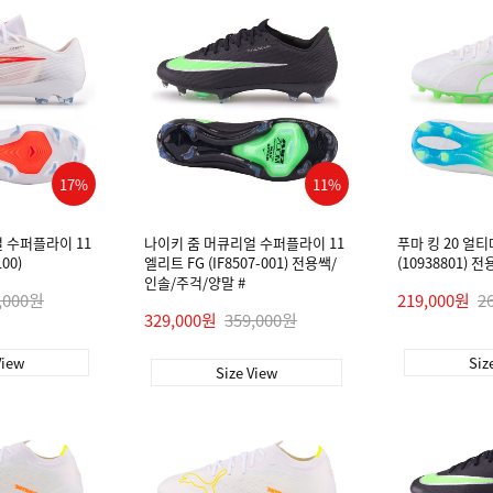
17%
11%
 수퍼플라이 11
나이키 줌 머큐리얼 수퍼플라이 11
푸마 킹 20 얼티
100)
엘리트 FG (IF8507-001) 전용쌕/
(10938801) 
인솔/주걱/양말 #
,000원
219,000원
2
329,000원
359,000원
View
Siz
Size View