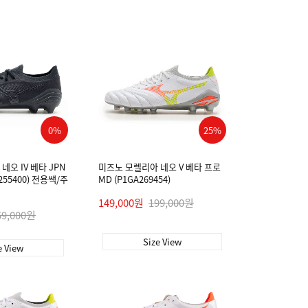
0%
25%
오 IV 베타 JPN
미즈노 모렐리아 네오 V 베타 프로
A255400) 전용쌕/주
MD (P1GA269454)
149,000원
199,000원
59,000원
Size View
e View