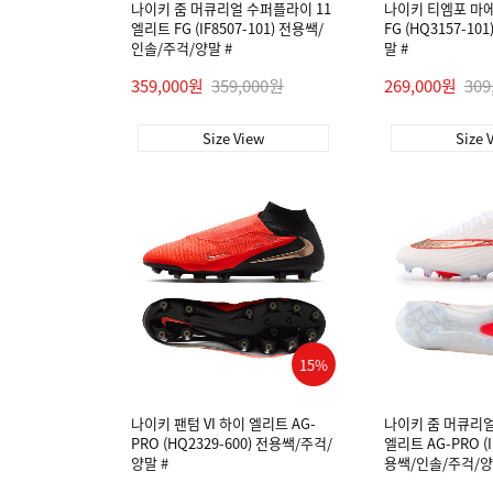
나이키 줌 머큐리얼 수퍼플라이 11
나이키 티엠포 마
엘리트 FG (IF8507-101) 전용쌕/
FG (HQ3157-1
인솔/주걱/양말 #
말 #
359,000원
359,000원
269,000원
309
Size View
Size 
15%
나이키 팬텀 VI 하이 엘리트 AG-
나이키 줌 머큐리얼
PRO (HQ2329-600) 전용쌕/주걱/
엘리트 AG-PRO (I
양말 #
용쌕/인솔/주걱/양