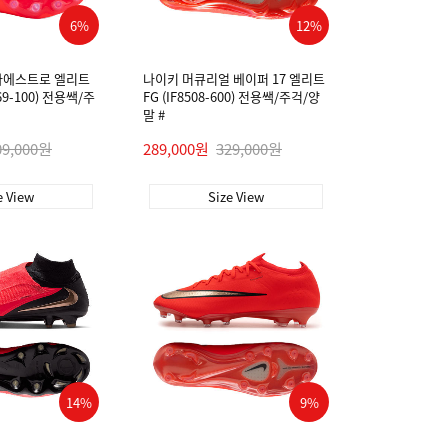
6%
12%
마에스트로 엘리트
나이키 머큐리얼 베이퍼 17 엘리트
469-100) 전용쌕/주
FG (IF8508-600) 전용쌕/주걱/양
말 #
09,000원
289,000원
329,000원
e View
Size View
14%
9%