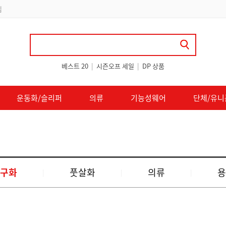
 쿠폰 지급
베스트 20
|
시즌오프 세일
|
DP 상품
운동화/슬리퍼
의류
기능성웨어
단체/유니
구화
풋살화
의류
용
|
|
|