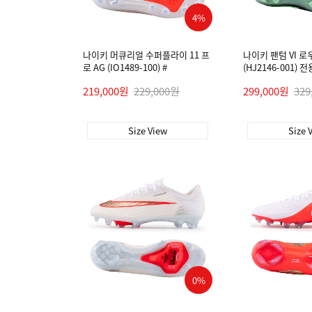
4%
나이키 머큐리얼 수퍼플라이 11 프
나이키 팬텀 VI 로
로 AG (IO1489-100) #
(HJ2146-001)
219,000원
229,000원
299,000원
329
Size View
Size 
0%