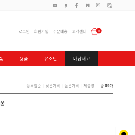
로그인
회원가입
주문배송
고객센터
0
폼
용품
유소년
매장재고
등록일순
낮은가격
높은가격
제품명
총
89
개
|
|
|
품