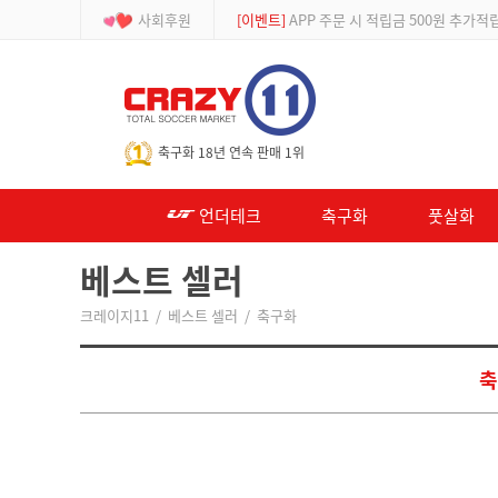
사회후원
[등급제]
회원가입 시 최대 2% 적립 및 할인
-->
축구화 18년 연속 판매 1위
언더테크
축구화
풋살화
베스트 셀러
크레이지11
/ 베스트 셀러 / 축구화
축