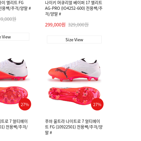
하이 엘리트 FG
나이키 머큐리얼 베이퍼 17 엘리트
) 전용쌕/주걱/양말 #
AG-PRO (IO4252-600) 전용쌕/주
걱/양말 #
49,000원
299,000원
329,000원
e View
Size View
27%
27%
이트로 7 얼티메이
푸마 울트라 나이트로 7 얼티메이
801) 전용쌕/주걱/
트 FG (10922501) 전용쌕/주걱/양
말 #