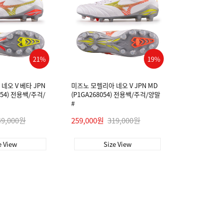
21%
19%
네오 V 베타 JPN
미즈노 모렐리아 네오 V JPN MD
054) 전용쌕/주걱/
(P1GA268054) 전용쌕/주걱/양말
#
49,000원
259,000원
319,000원
e View
Size View