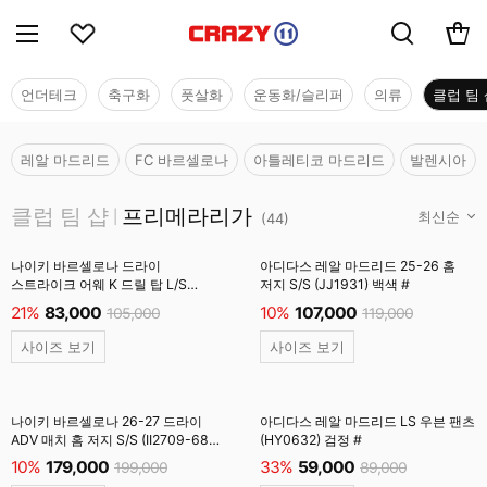
언더테크
축구화
풋살화
운동화/슬리퍼
의류
클럽 팀 
레알 마드리드
FC 바르셀로나
아틀레티코 마드리드
발렌시아
클럽 팀 샵
클럽 팀 샵
프리메라리가
|
(
44
)
나이키 바르셀로나 드라이
아디다스 레알 마드리드 25-26 홈
스트라이크 어웨 K 드릴 탑 L/S
저지 S/S (JJ1931) 백색 #
(IQ1309-505) 필드퍼플 #
21%
83,000
10%
107,000
105,000
119,000
사이즈 보기
사이즈 보기
나이키 바르셀로나 26-27 드라이
아디다스 레알 마드리드 LS 우븐 팬츠
ADV 매치 홈 저지 S/S (II2709-683)
(HY0632) 검정 #
딥버건디 #
10%
179,000
33%
59,000
199,000
89,000