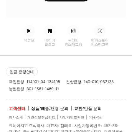
유튜브
네이버
온라인
메가스토어
블로그
인스타그램
인스타그램
입금 은행안내
국민은행
114001-04-134108
신한은행
140-010-982138
농협은행
301-1661-1460-11
고객센터
|
상품/배송/변경 문의
|
교환/반품 문의
|
|
|
회사소개
개인정보취급방침
사업자번호확인
이용약관
크레이지11 주식회사 대표자: 김태효 사업자등록번호: 452-86-
00054 통신판매업 신고번호: 제2015-부산수영-0312 개인정보관