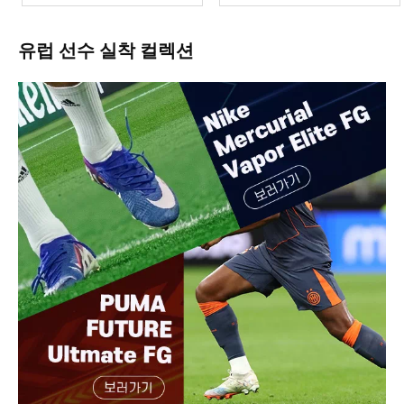
유럽 선수 실착 컬렉션