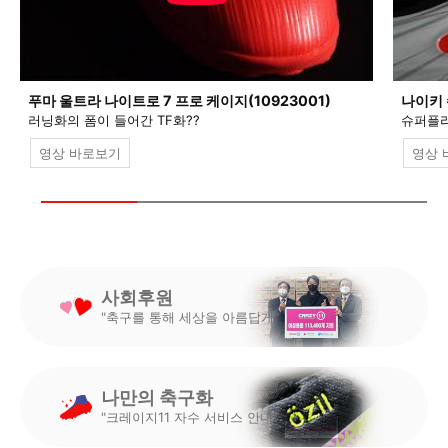
푸마 울트라 나이트로 7 프로 케이지(10923001)
나이키 
러닝화의 폼이 들어간 TF화??
슈퍼플라
영상 바로보기
영상 
사회후원
"축구를 통해 세상을 아름답게"
나만의 축구화
"크레이지11 자수 서비스 안내"