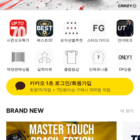
UP TO
F
G
UT
시즌오프특가
베스트20
포지션별추천
스터드가이드
언더테크
ONLY 1
매장판매상품
실착리뷰
클럽팀샵
단체유니폼
DP상품
카카오 1초 로그인/회원가입
회원1%적립 + 7만원이상 구매시 500원 적립
BRAND NEW
더 보기