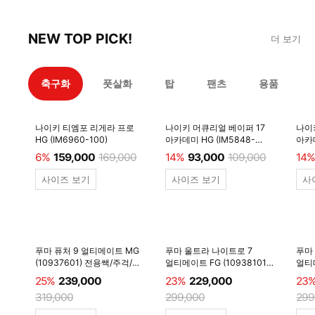
NEW TOP PICK!
더 보기
축구화
풋살화
탑
팬츠
용품
나이키 티엠포 리게라 프로
나이키 머큐리얼 베이퍼 17
나이
HG (IM6960-100)
아카데미 HG (IM5848-
아카데
600)
6%
159,000
169,000
14%
93,000
109,000
14%
사이즈 보기
사이즈 보기
사
푸마 퓨처 9 얼티메이트 MG
푸마 울트라 나이트로 7
푸마
(10937601) 전용쌕/주걱/
얼티메이트 FG (10938101)
얼티메
양말 #
전용쌕/주걱/양말 #
전용
25%
239,000
23%
229,000
23
319,000
299,000
299