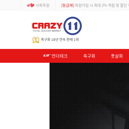
사회후원
[이벤트]
APP 주문 시 적립금 500원 추가적
-->
축구화 18년 연속 판매 1위
언더테크
축구화
풋살화