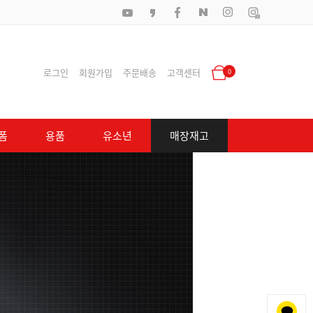
로그인
회원가입
주문배송
고객센터
0
폼
용품
유소년
매장재고