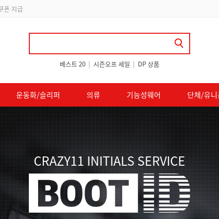
립
베스트 20
|
시즌오프 세일
|
DP 상품
운동화/슬리퍼
의류
기능성웨어
단체/유니
CRAZY11 INITIALS SERVICE