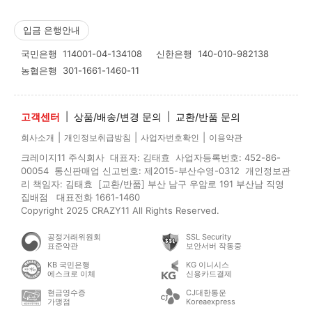
입금 은행안내
국민은행
114001-04-134108
신한은행
140-010-982138
농협은행
301-1661-1460-11
고객센터
|
상품/배송/변경 문의
|
교환/반품 문의
|
|
|
회사소개
개인정보취급방침
사업자번호확인
이용약관
크레이지11 주식회사 대표자: 김태효 사업자등록번호: 452-86-
00054 통신판매업 신고번호: 제2015-부산수영-0312 개인정보관
리 책임자: 김태효 [교환/반품] 부산 남구 우암로 191 부산남 직영
집배점 대표전화 1661-1460
Copyright 2025 CRAZY11 All Rights Reserved.
공정거래위원회
SSL Security
표준약관
보안서버 작동중
KB 국민은행
KG 이니시스
에스크로 이체
신용카드결제
현금영수증
CJ대한통운
가맹점
Koreaexpress