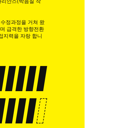
아리안스(박음질 작
 수정과정을 거쳐 왔
으며 급격한 방향전환
 접지력을 자랑 합니