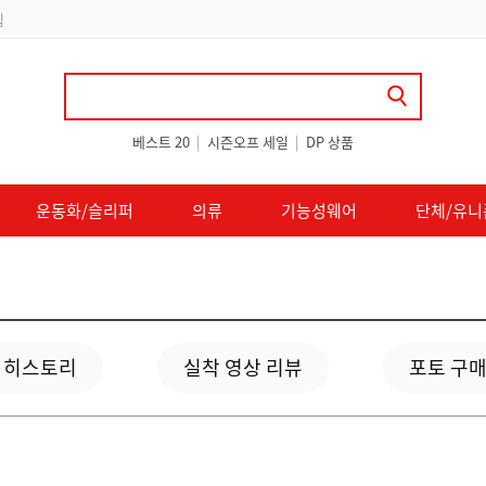
립
베스트 20
|
시즌오프 세일
|
DP 상품
운동화/슬리퍼
의류
기능성웨어
단체/유니
 히스토리
실착 영상 리뷰
포토 구매