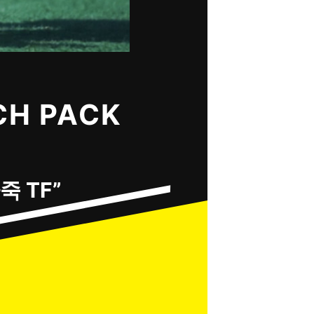
H PACK
 TF”