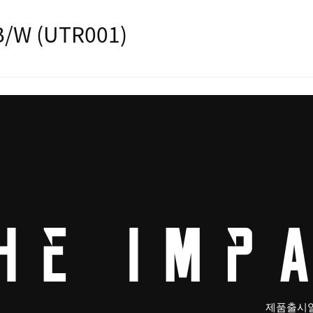
W (UTR001)
제품출시일: