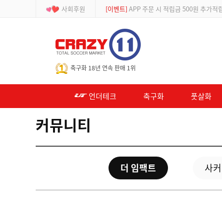
사회후원
[이벤트]
APP 주문 시 적립금 500원 추가적
-->
축구화 18년 연속 판매 1위
언더테크
축구화
풋살화
커뮤니티
더 임팩트
사커