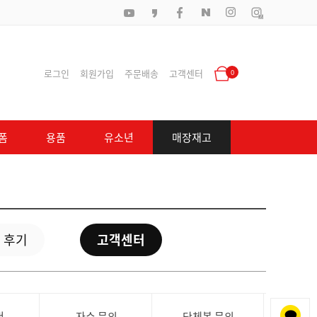
로그인
회원가입
주문배송
고객센터
0
폼
용품
유소년
매장재고
 후기
고객센터
청
자수 문의
단체복 문의