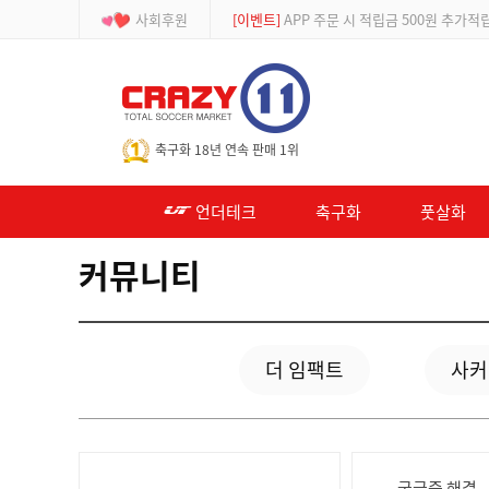
사회후원
[이벤트]
APP 주문 시 적립금 500원 추가적
-->
축구화 18년 연속 판매 1위
언더테크
축구화
풋살화
커뮤니티
더 임팩트
사커
궁금증 해결