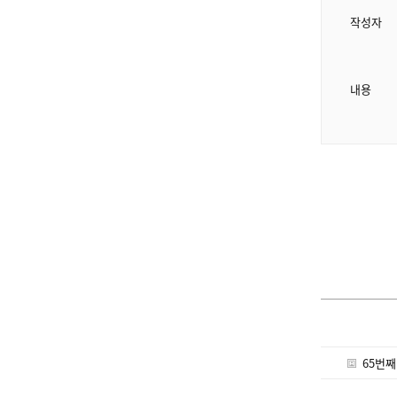
작성자
내용
65번째