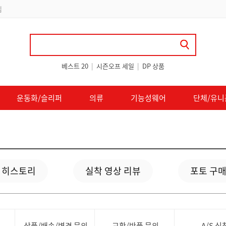
립
베스트 20
|
시즌오프 세일
|
DP 상품
운동화/슬리퍼
의류
기능성웨어
단체/유니
 히스토리
실착 영상 리뷰
포토 구매
상품/배송/변경 문의
교환/반품 문의
A/S 신