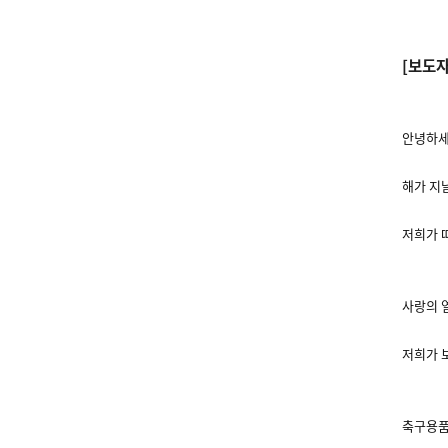
[보도자
안녕하세
해가 지
저희가 
사랑의 
저희가 
축구용품