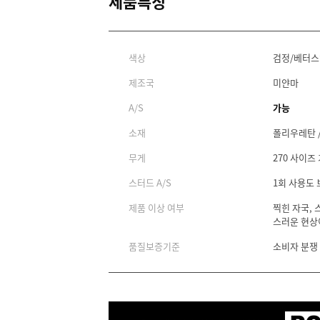
제품특징
색상
검정/베터
제조국
미얀마
A/S
가능
소재
폴리우레탄 
무게
270 사이즈 
스터드 A/S
1회 사용도
제품 이상 여부
찍힌 자국, 
스러운 현상
품질보증기준
소비자 분쟁