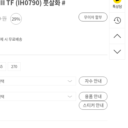
 TF (IH0790) 풋살화 #
톡상담
무이자 할부
0 원
29%
 결제 시 무료배송
65
270
자수 안내
용품 안내
스티커 안내