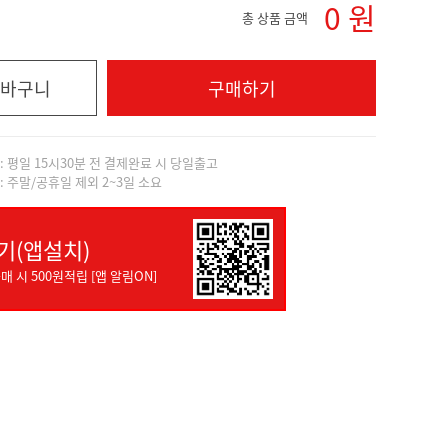
0
원
총 상품 금액
바구니
구매하기
]: 평일 15시30분 전 결제완료 시 당일출고
]: 주말/공휴일 제외 2~3일 소요
기(앱설치)
매 시 500원적립 [앱 알림ON]