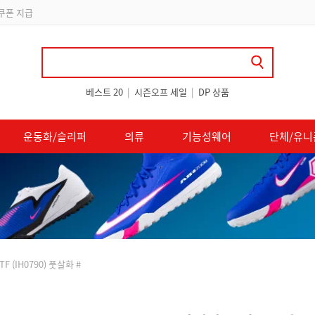
 쿠폰 지급
베스트 20
|
시즌오프 세일
|
DP 상품
운동화/슬리퍼
의류
기능성웨어
단체/유니
 (IH0790) 풋살화 #