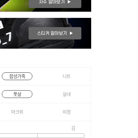
합성가죽
니트
풋살
실내
마크위
미정
김