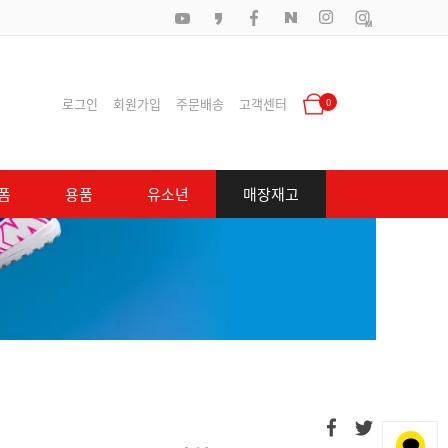
로그인
회원가입
주문배송
고객센터
0
폼
용품
유소년
매장재고