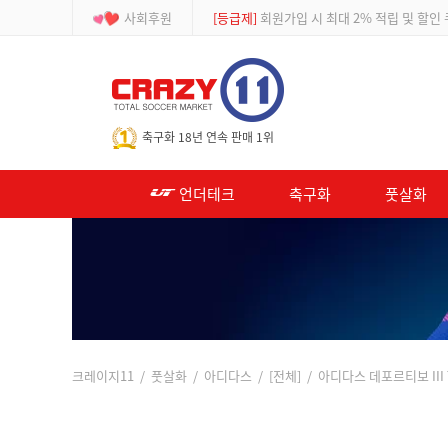
사회후원
[등급제]
회원가입 시 최대 2% 적립 및 할인
-->
축구화 18년 연속 판매 1위
언더테크
축구화
풋살화
크레이지11
/
풋살화
/
아디다스
/
[전체]
/ 아디다스 데포르티보 III TF