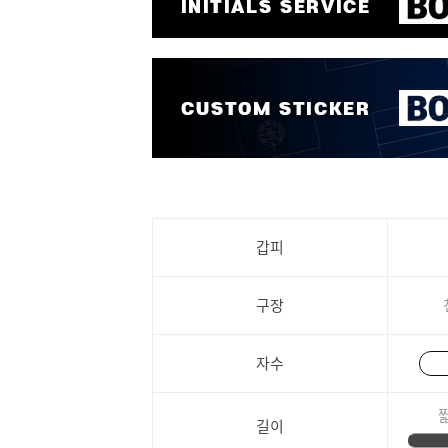
갑피
구장
자수
길이