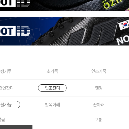
캥거루
소가죽
인조가죽
천연잔디
인조잔디
맨땅
불가능
발목아래
끈아래
짧음
보통