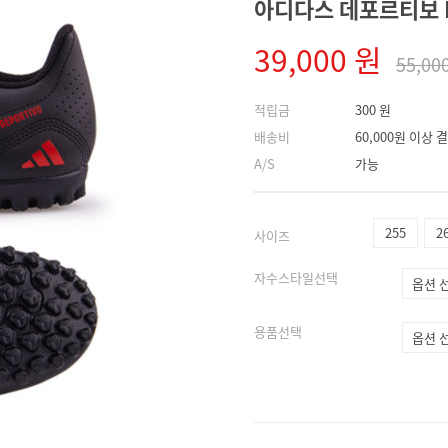
아디다스 데포르티보 III
39,000 원
55,00
적립금
300 원
배송비
60,000원 이상
A/S
가능
255
2
사이즈
자수스타일선택
용품선택