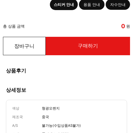
스티커 안내
용품 안내
자수안내
0
총 상품 금액
원
구매하기
장바구니
상품후기
상세정보
색상
형광오렌지
제조국
중국
A/S
불가능(수입상품AS불가)