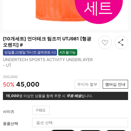
[10개세트] 언더테크 팀조끼 UTJ981 [형광
오렌지] #
A/S 불가능
당일출고(평일 15시전 결제완료 시)
불가능
UNDERTECH SPORTS ACTIVITY UNDERLAYER
- UT
100,000
45,000
50%
무이자 할부
맴버십 안내
15,000
원 이상인 상품을 함께 주문 시
무료 배송
입니다.
FREE
사이즈
용품선택