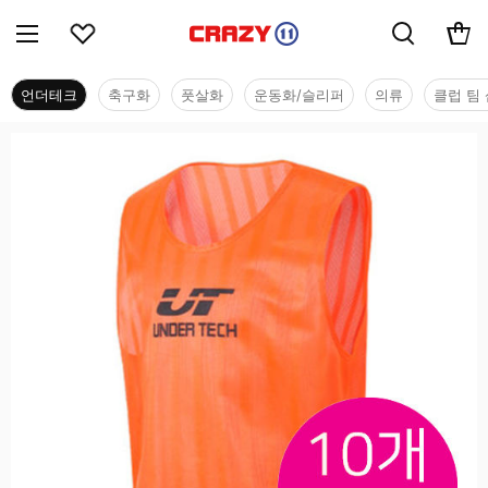
언더테크
축구화
풋살화
운동화/슬리퍼
의류
클럽 팀 
언더테크