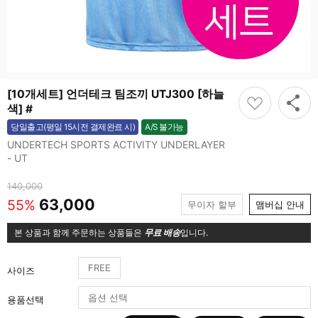
[10개세트] 언더테크 팀조끼 UTJ300 [하늘
색] #
A/S 불가능
당일출고(평일 15시전 결제완료 시)
불가능
UNDERTECH SPORTS ACTIVITY UNDERLAYER
- UT
140,000
63,000
55%
무이자 할부
맴버십 안내
본 상품과 함께 주문하는 상품들은
무료 배송
입니다.
FREE
사이즈
용품선택