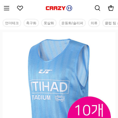
언더테크
축구화
풋살화
운동화/슬리퍼
의류
클럽 팀 
용품