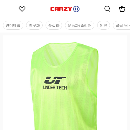
언더테크
축구화
풋살화
운동화/슬리퍼
의류
클럽 팀 
용품