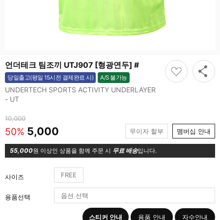
언더테크 팀조끼 UTJ907 [형광연두] #
A/S 불가능
당일출고(평일 15시전 결제완료 시)
불가능
UNDERTECH SPORTS ACTIVITY UNDERLAYER
- UT
10,000
5,000
50%
무이자 할부
맴버십 안내
55,000
원 이상인 상품을 함께 주문 시
무료 배송
입니다.
FREE
사이즈
용품선택
스티커 안내
용품 안내
자수안내