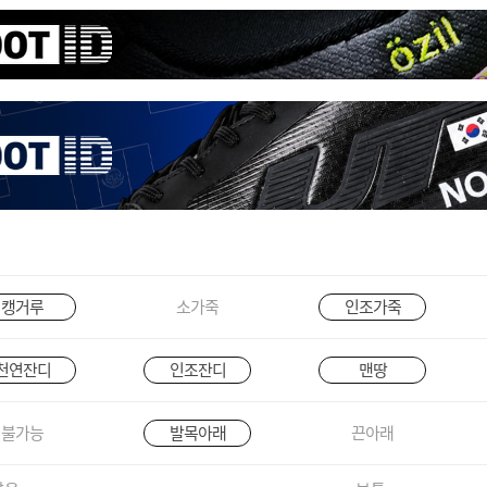
캥거루
소가죽
인조가죽
천연잔디
인조잔디
맨땅
불가능
발목아래
끈아래