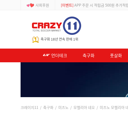
사회후원
[등급제]
회원가입 시 최대 2% 적립 및 할인
-->
축구화 18년 연속 판매 1위
언더테크
축구화
풋살화
크레이지11
/
축구화
/
미즈노
/
모렐리아 네오
/ 미즈노 모렐리아 네오 