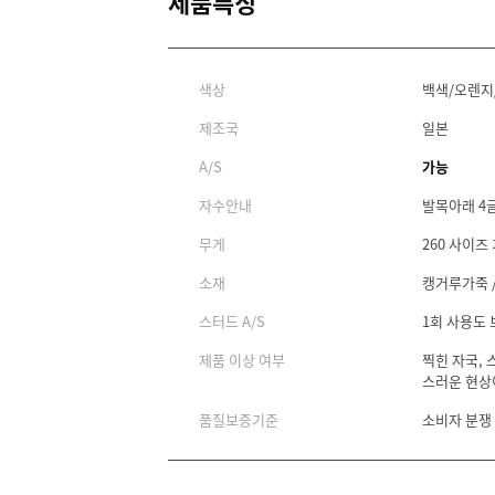
제품특징
색상
백색/오렌지
제조국
일본
A/S
가능
자수안내
발목아래 4
무게
260 사이즈 
소재
캥거루가죽 /
스터드 A/S
1회 사용도
제품 이상 여부
찍힌 자국, 
스러운 현상
품질보증기준
소비자 분쟁