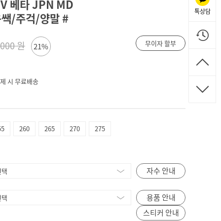
 베타 JPN MD
톡상담
전용쌕/주걱/양말 #
무이자 할부
,000 원
21%
 결제 시 무료배송
55
260
265
270
275
자수 안내
용품 안내
스티커 안내