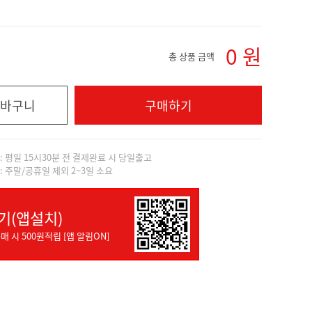
0
원
총 상품 금액
바구니
구매하기
]: 평일 15시30분 전 결제완료 시 당일출고
]: 주말/공휴일 제외 2~3일 소요
기(앱설치)
매 시 500원적립 [앱 알림ON]