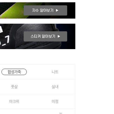
합성가죽
니트
풋살
실내
마크위
미정