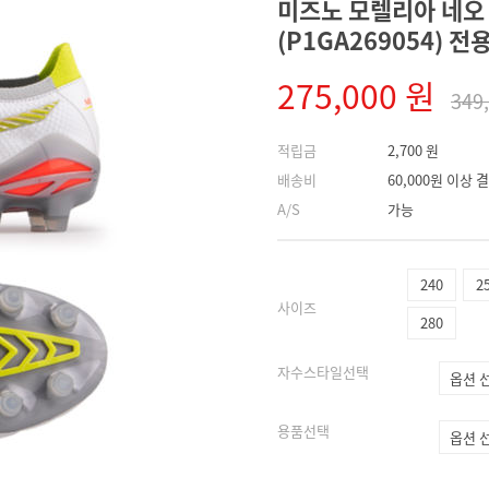
미즈노 모렐리아 네오 V
(P1GA269054) 
275,000 원
349
적립금
2,700 원
배송비
60,000원 이상
A/S
가능
240
2
사이즈
280
자수스타일선택
용품선택