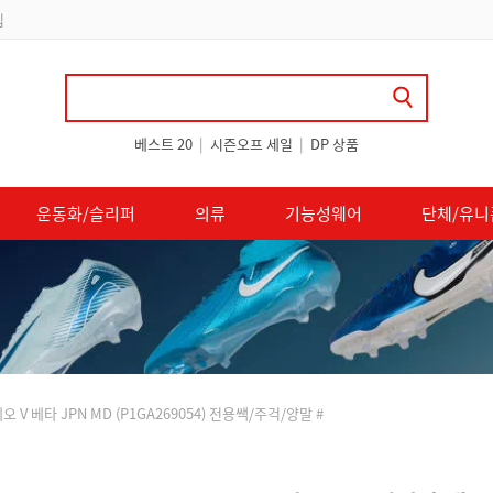
 쿠폰 지급
베스트 20
|
시즌오프 세일
|
DP 상품
운동화/슬리퍼
의류
기능성웨어
단체/유니
V 베타 JPN MD (P1GA269054) 전용쌕/주걱/양말 #