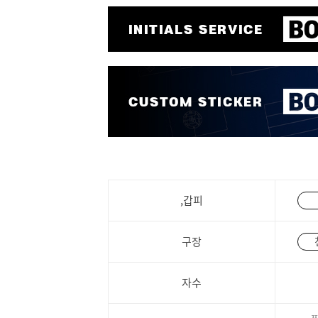
,갑피
구장
자수