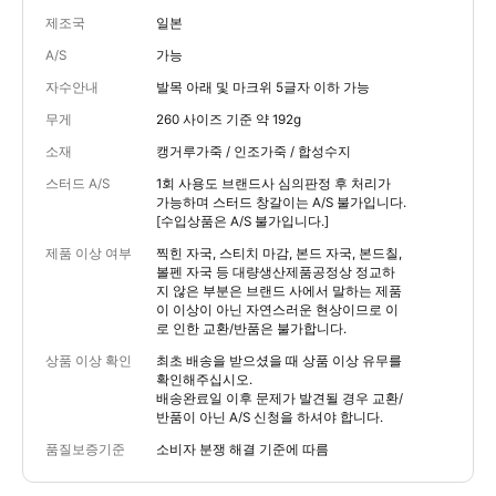
제조국
일본
A/S
가능
자수안내
발목 아래 및 마크위 5글자 이하 가능
무게
260 사이즈 기준 약 192g
소재
캥거루가죽 / 인조가죽 / 합성수지
스터드 A/S
1회 사용도 브랜드사 심의판정 후 처리가
가능하며 스터드 창갈이는 A/S 불가입니다.
[수입상품은 A/S 불가입니다.]
제품 이상 여부
찍힌 자국, 스티치 마감, 본드 자국, 본드칠,
볼펜 자국 등 대량생산제품공정상 정교하
지 않은 부분은 브랜드 사에서 말하는 제품
이 이상이 아닌 자연스러운 현상이므로 이
로 인한 교환/반품은 불가합니다.
상품 이상 확인
최초 배송을 받으셨을 때 상품 이상 유무를
확인해주십시오.
배송완료일 이후 문제가 발견될 경우 교환/
반품이 아닌 A/S 신청을 하셔야 합니다.
품질보증기준
소비자 분쟁 해결 기준에 따름