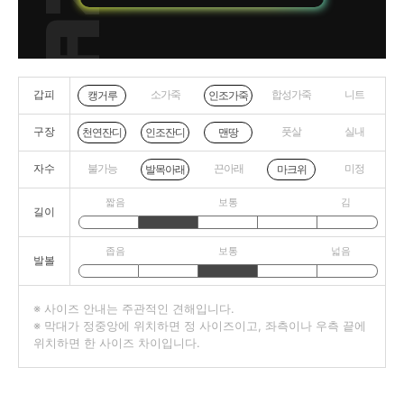
갑피
소가죽
합성가죽
니트
캥거루
인조가죽
구장
풋살
실내
천연잔디
인조잔디
맨땅
자수
불가능
끈아래
미정
발목아래
마크위
짧음
보통
김
길이
좁음
보통
넓음
발볼
※ 사이즈 안내는 주관적인 견해입니다.
※ 막대가 정중앙에 위치하면 정 사이즈이고, 좌측이나 우측 끝에
위치하면 한 사이즈 차이입니다.