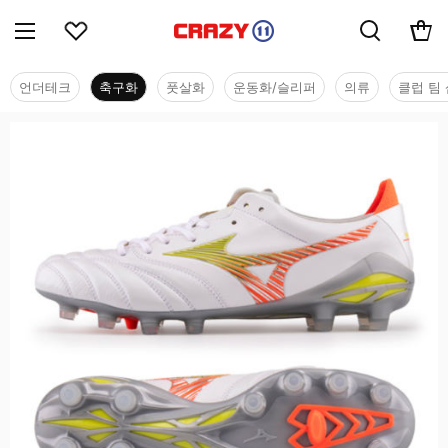
언더테크
축구화
풋살화
운동화/슬리퍼
의류
클럽 팀 
축구화