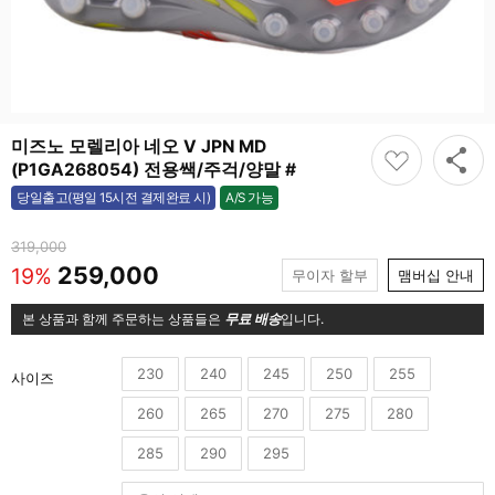
미즈노 모렐리아 네오 V JPN MD
(P1GA268054) 전용쌕/주걱/양말 #
A/S 가능
당일출고(평일 15시전 결제완료 시)
가능
319,000
259,000
19%
무이자 할부
맴버십 안내
본 상품과 함께 주문하는 상품들은
무료 배송
입니다.
230
240
245
250
255
사이즈
260
265
270
275
280
285
290
295