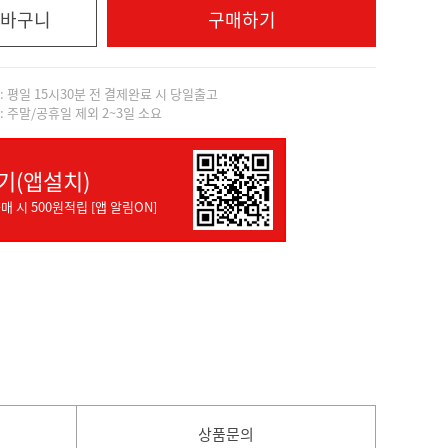
바구니
구매하기
]: 평일 15시30분 전 결제완료 시 당일출고
]: 주말/공휴일 제외 2~3일 소요
기(앱설치)
매 시 500원적립 [앱 알림ON]
상품문의