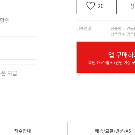
20
장
 할인
배송안내
상품명 # [있음
상품명 # [없음
앱 구매하
회원 1%적립 + 7만원 이상 구
쿠폰 지급
자수안내
배송/교환/반품/AS