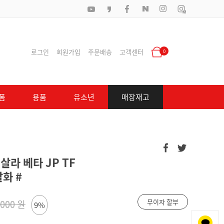
로그인
회원가입
주문배송
고객센터
0
폼
용품
유소년
매장재고
살라 베타 JP TF
살화 #
무이자 할부
,000 원
9%