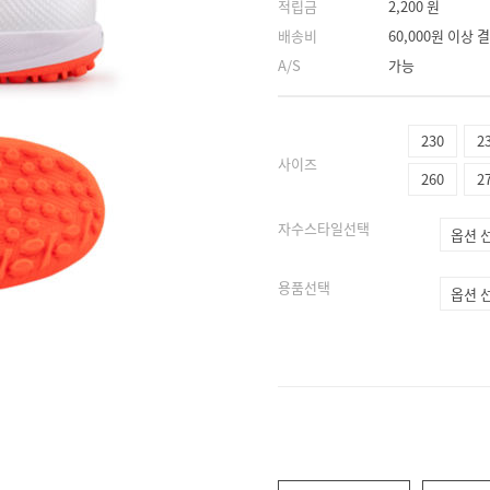
적립금
2,200 원
배송비
60,000원 이상
A/S
가능
230
2
사이즈
260
2
자수스타일선택
용품선택