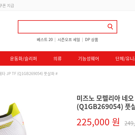
 쿠폰 지급
베스트 20
|
시즌오프 세일
|
DP 상품
운동화/슬리퍼
의류
기능성웨어
단체/유니
JP TF (Q1GB269054) 풋살화 #
미즈노 모렐리아 네오 
(Q1GB269054) 풋
225,000 원
249