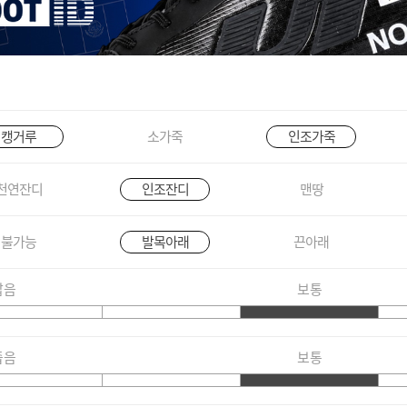
캥거루
소가죽
인조가죽
천연잔디
인조잔디
맨땅
불가능
발목아래
끈아래
짧음
보통
좁음
보통