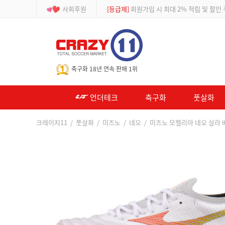
사회후원
[등급제]
회원가입 시 최대 2% 적립 및 할인
-->
축구화 18년 연속 판매 1위
언더테크
축구화
풋살화
크레이지11
/
풋살화
/
미즈노
/
네오
/ 미즈노 모렐리아 네오 살라 베타 