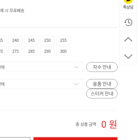
톡상담
 결제 시 무료배송
35
240
245
250
255
70
275
285
290
300
자수 안내
용품 안내
스티커 안내
0
원
총 상품 금액