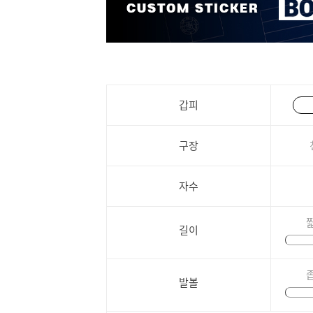
갑피
구장
자수
길이
발볼