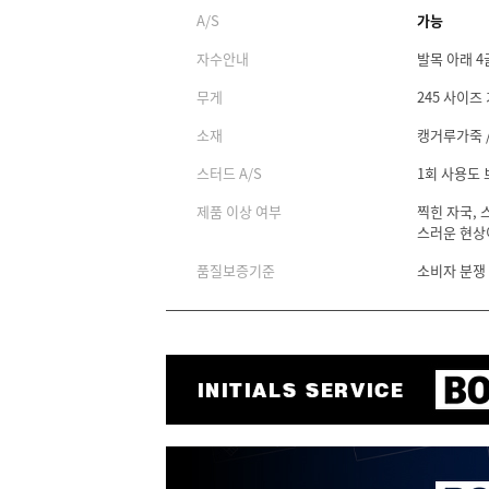
A/S
가능
자수안내
발목 아래 4
무게
245 사이즈 
소재
캥거루가죽 /
스터드 A/S
1회 사용도
제품 이상 여부
찍힌 자국, 
스러운 현상
품질보증기준
소비자 분쟁