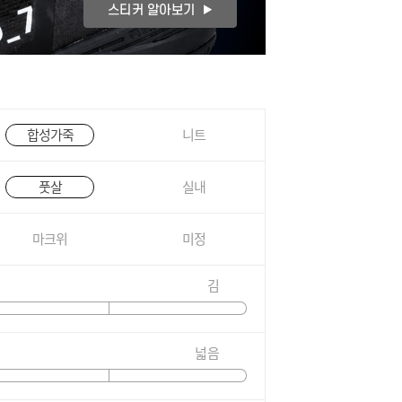
합성가죽
니트
풋살
실내
마크위
미정
김
넓음