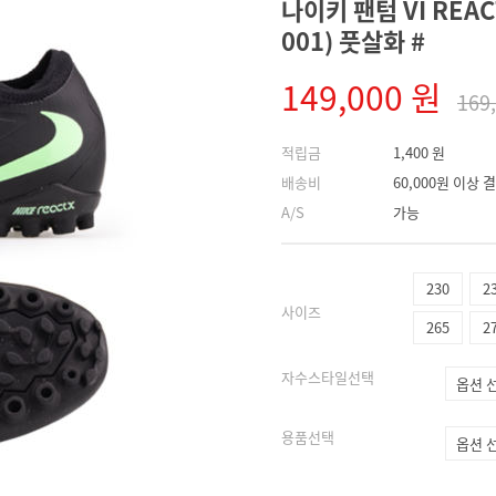
나이키 팬텀 VI REAC
001) 풋살화 #
149,000 원
169
적립금
1,400 원
배송비
60,000원 이상
A/S
가능
230
2
사이즈
265
2
자수스타일선택
용품선택