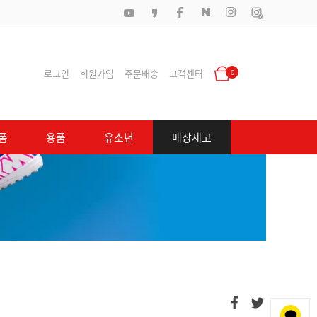
로그인
회원가입
주문배송
고객센터
0
폼
용품
유소년
매장재고