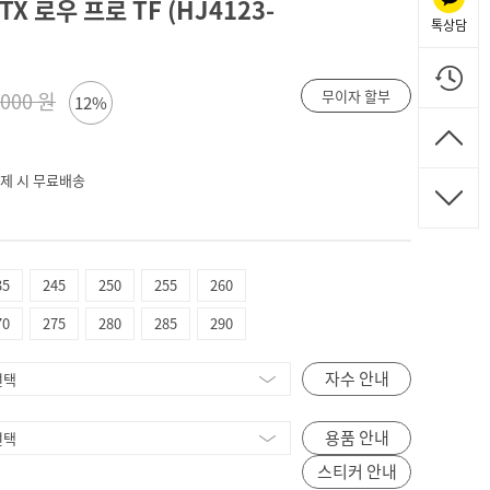
TX 로우 프로 TF (HJ4123-
톡상담
무이자 할부
,000 원
12%
 결제 시 무료배송
35
245
250
255
260
70
275
280
285
290
자수 안내
용품 안내
스티커 안내