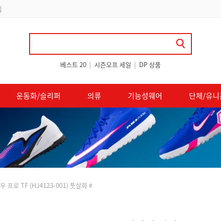
 쿠폰 지급
베스트 20
|
시즌오프 세일
|
DP 상품
운동화/슬리퍼
의류
기능성웨어
단체/유니
 프로 TF (HJ4123-001) 풋살화 #