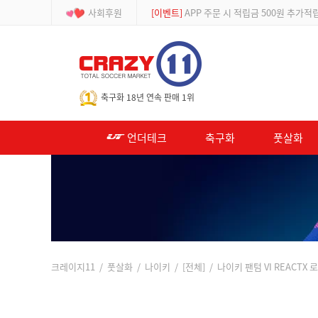
사회후원
[등급제]
회원가입 시 최대 2% 적립 및 할인
-->
축구화 18년 연속 판매 1위
언더테크
축구화
풋살화
크레이지11
/
풋살화
/
나이키
/
[전체]
/ 나이키 팬텀 VI REACTX 로우