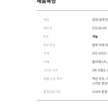
제품특징
색상
검정/일루
제조국
인도네시아
A/S
가능
자수안내
발목 아래 4
무게
255 사이즈 
소재
폴리에스터 /
스터드 A/S
1회 사용도
제품 이상 여부
찍힌 자국, 
스러운 현상
품질보증기준
소비자 분쟁