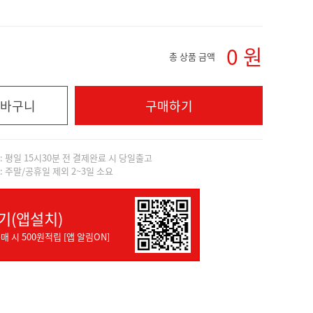
0
원
총 상품 금액
바구니
구매하기
]: 평일 15시30분 전 결제완료 시 당일출고
]: 주말/공휴일 제외 2~3일 소요
기(앱설치)
매 시 500원적립 [앱 알림ON]