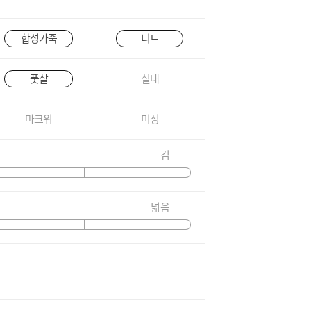
합성가죽
니트
풋살
실내
마크위
미정
김
넓음