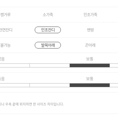
캥거루
소가죽
인조가죽
천연잔디
인조잔디
맨땅
불가능
발목아래
끈아래
짧음
보통
좁음
보통
이나 우측 끝에 위치하면 한 사이즈 차이입니다.