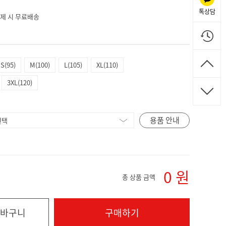
톡상담
 결제 시 무료배송
S(95)
M(100)
L(105)
XL(110)
3XL(120)
용품 안내
0
원
총 상품 금액
바구니
구매하기