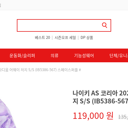
립
베스트 20
|
시즌오프 세일
|
DP 상품
운동화/슬리퍼
의류
기능성웨어
단체/유니
디움 어웨이 저지 S/S (IB5386-567) 스페이스퍼플 #
나이키 AS 코리아 2
지 S/S (IB5386-5
119,000 원
135