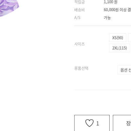
적립금
1,100 원
배송비
60,000원 이상
A/S
가능
XS(90)
사이즈
2XL(115)
용품선택
1
장