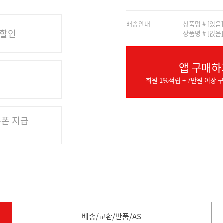
배송안내
상품명 # [있음
 할인
상품명 # [없음
앱 구매하
회원 1%적립 + 7만원 이상 구
쿠폰 지급
배송/교환/반품/AS