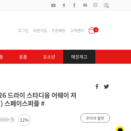
로그인
회원가입
주문배송
고객센터
0
폼
용품
유소년
매장재고
026 드라이 스타디움 어웨이 저
67) 스페이스퍼플 #
무이자 할부
,000 원
12%