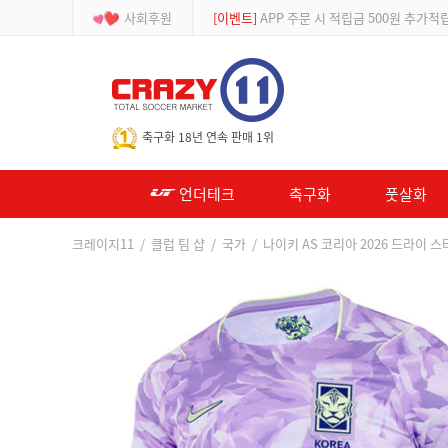
사회후원
[이벤트]
APP 주문 시 적립금 500원 추가적
-->
축구화 18년 연속 판매 1위
언더테크
축구화
풋살화
크레이지11
/
클럽 팀 샵
/
국가
/ 나이키 AS 코리아 2026 드라이 스타