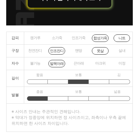
갑피
캥거루
소가죽
인조가죽
니트
합성가죽
구장
천연잔디
맨땅
실내
인조잔디
풋살
자수
불가능
끈아래
마크위
미정
발목아래
짧음
보통
김
길이
좁음
보통
넓음
발볼
※ 사이즈 안내는 주관적인 견해입니다.
※ 막대가 정중앙에 위치하면 정 사이즈이고, 좌측이나 우측 끝에
위치하면 한 사이즈 차이입니다.