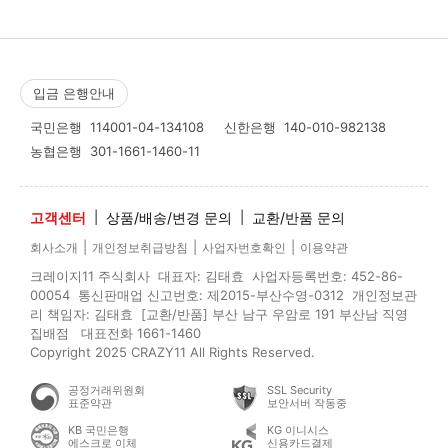
입금 은행안내
국민은행
114001-04-134108
신한은행
140-010-982138
농협은행
301-1661-1460-11
고객센터
|
상품/배송/변경 문의
|
교환/반품 문의
|
|
|
회사소개
개인정보취급방침
사업자번호확인
이용약관
크레이지11 주식회사 대표자: 김태효 사업자등록번호: 452-86-
00054 통신판매업 신고번호: 제2015-부산수영-0312 개인정보관
리 책임자: 김태효 [교환/반품] 부산 남구 우암로 191 부산남 직영
집배점 대표전화 1661-1460
Copyright 2025 CRAZY11 All Rights Reserved.
공정거래위원회
SSL Security
표준약관
보안서버 작동중
KB 국민은행
KG 이니시스
에스크로 이체
신용카드결제