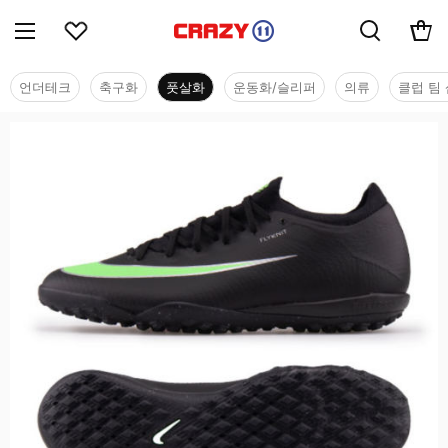
언더테크
축구화
풋살화
운동화/슬리퍼
의류
클럽 팀 
풋살화