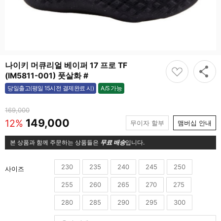
나이키 머큐리얼 베이퍼 17 프로 TF
(IM5811-001) 풋살화 #
A/S 가능
당일출고(평일 15시전 결제완료 시)
가능
169,000
149,000
12%
무이자 할부
맴버십 안내
본 상품과 함께 주문하는 상품들은
무료 배송
입니다.
230
235
240
245
250
사이즈
255
260
265
270
275
280
285
290
295
300