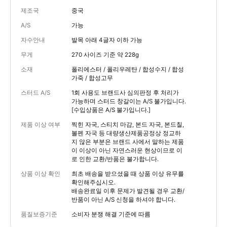
제조국
중국
A/S
가능
자수안내
발목 아래 4글자 이하 가능
무게
270 사이즈 기준 약 228g
소재
폴리에스터 / 폴리우레탄 / 합성수지 / 합성
가죽 / 합성고무
스터드 A/S
1회 사용도 브랜드사 심의판정 후 처리가
가능하며 스터드 창갈이는 A/S 불가입니다.
[수입상품은 A/S 불가입니다.]
제품 이상 여부
찍힌 자국, 스티치 마감, 본드 자국, 본드칠,
볼펜 자국 등 대량생산제품공정상 정교하
지 않은 부분은 브랜드 사에서 말하는 제품
이 이상이 아닌 자연스러운 현상이므로 이
로 인한 교환/반품은 불가합니다.
상품 이상 확인
최초 배송을 받으셨을 때 상품 이상 유무를
확인해주십시오.
배송완료일 이후 문제가 발견될 경우 교환/
반품이 아닌 A/S 신청을 하셔야 합니다.
품질보증기준
소비자 분쟁 해결 기준에 따름