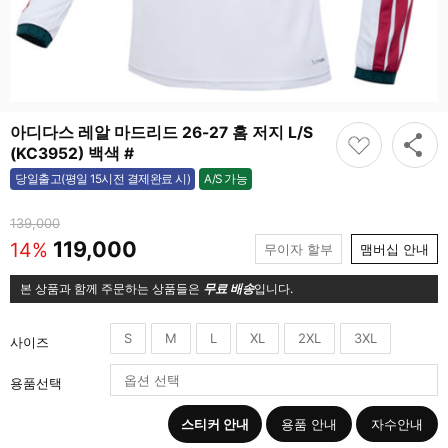
아디다스 레알 마드리드 26-27 홈 저지 L/S
(KC3952) 백색 #
A/S 가능
당일출고(평일 15시전 결제완료 시)
가능
139,000
119,000
14%
무이자 할부
맴버십 안내
본 상품과 함께 주문하는 상품들은
무료 배송
입니다.
S
M
L
XL
2XL
3XL
사이즈
용품선택
스티커 안내
용품 안내
자수안내