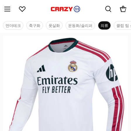
언더테크
축구화
풋살화
운동화/슬리퍼
의류
클럽 팀 
의류