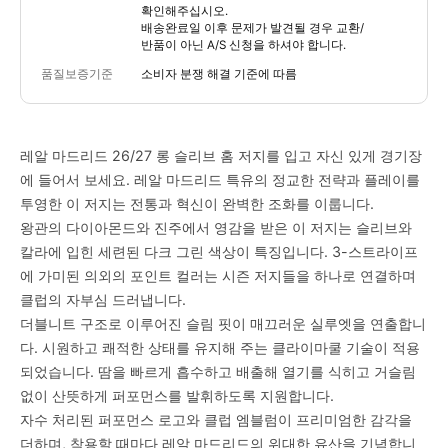
확인해주십시오.
배송완료일 이후 문제가 발견될 경우 교환/
반품이 아닌 A/S 신청을 하셔야 합니다.
품질보증기준
소비자 분쟁 해결 기준에 따름
레알 마드리드 26/27 롱 슬리브 홈 저지를 입고 자신 있게 경기장
에 들어서 보세요. 레알 마드리드 특유의 정교한 전략과 플레이를
투영한 이 저지는 전통과 혁신이 완벽한 조화를 이룹니다.
왕관의 다이아몬드와 진주에서 영감을 받은 이 저지는 슬리브와
칼라에 입힌 세련된 다크 그린 색상이 특징입니다. 3-스트라이프
에 가미된 의외의 포인트 컬러는 시즌 저지들을 하나로 연결하며
클럽의 자부심 드러냅니다.
더블니트 구조로 이루어진 슬림 핏이 매끄러운 실루엣을 연출합니
다. 시원하고 쾌적한 상태를 유지해 주는 클라이마쿨 기술이 적용
되었습니다. 땀을 빠르게 흡수하고 배출해 열기를 식히고 거슬림
없이 산뜻하게 퍼포먼스를 발휘하도록 지원합니다.
자수 처리된 퍼포먼스 로고와 클럽 엠블럼이 프리미엄한 감각을
더하며, 착용할 때마다 레알 마드리드의 위대한 유산을 기념합니