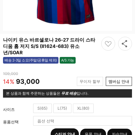
나이키 유스 바르셀로나 26-27 드라이 스타
디움 홈 저지 S/S (II1624-683) 유소
년/SOAR
A/S 가능
배송 2-3일 소요(주말/공휴일 제외)
가능
109,000
93,000
14%
무이자 할부
맴버십 안내
본 상품과 함께 주문하는 상품들은
무료 배송
입니다.
S(65)
L(75)
XL(80)
사이즈
용품선택
스티커 안내
용품 안내
자수안내