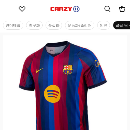
언더테크
축구화
풋살화
운동화/슬리퍼
의류
클럽 팀 
클럽 팀 샵