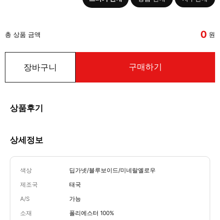
0
총 상품 금액
원
구매하기
장바구니
상품후기
상세정보
색상
딥가넷/블루보이드/미네랄옐로우
제조국
태국
A/S
가능
소재
폴리에스터 100%