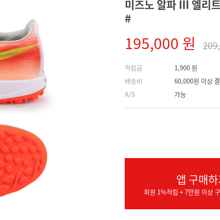
미즈노 알파 III 엘리트
#
195,000 원
209
적립금
1,900 원
배송비
60,000원 이상
A/S
가능
앱 구매하
회원 1%적립 + 7만원 이상 구