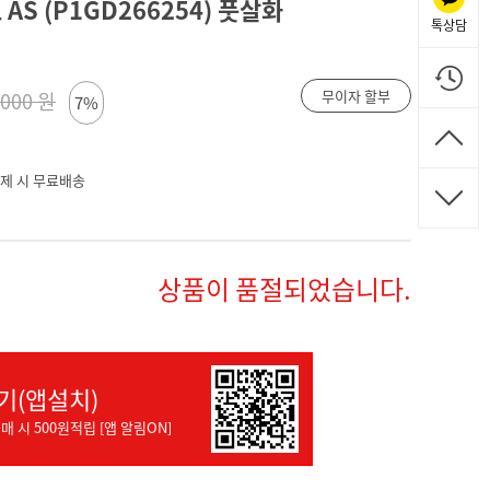
 AS (P1GD266254) 풋살화
톡상담
무이자 할부
,000 원
7%
 결제 시 무료배송
상품이 품절되었습니다.
기(앱설치)
매 시 500원적립 [앱 알림ON]