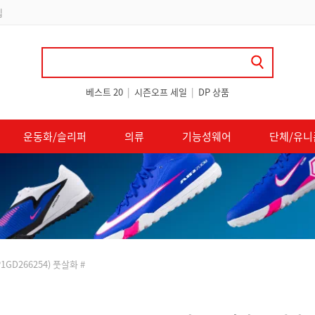
 쿠폰 지급
베스트 20
|
시즌오프 세일
|
DP 상품
운동화/슬리퍼
의류
기능성웨어
단체/유니
1GD266254) 풋살화 #