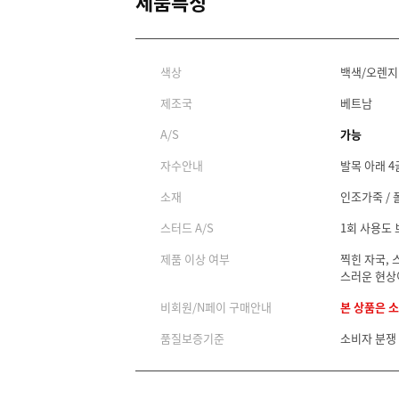
제품특징
색상
백색/오렌지
제조국
베트남
A/S
가능
자수안내
발목 아래 4
소재
인조가죽 / 
스터드 A/S
1회 사용도
제품 이상 여부
찍힌 자국, 
스러운 현상
비회원/N페이 구매안내
본 상품은 
품질보증기준
소비자 분쟁