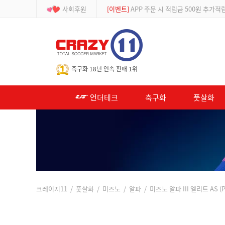
사회후원
[등급제]
회원가입 시 최대 2% 적립 및 할인
-->
축구화 18년 연속 판매 1위
언더테크
축구화
풋살화
크레이지11
/
풋살화
/
미즈노
/
알파
/ 미즈노 알파 III 엘리트 AS (P