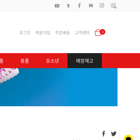
로그인
회원가입
주문배송
고객센터
0
폼
용품
유소년
매장재고