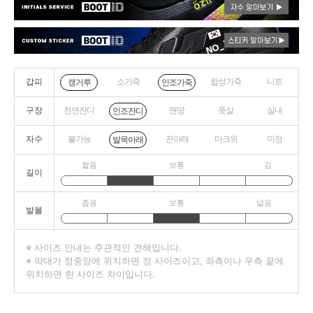
갑피
소가죽
합성가죽
니트
캥거루
인조가죽
구장
천연잔디
맨땅
풋살
실내
인조잔디
자수
불가능
끈아래
마크위
미정
발목아래
짧음
보통
김
길이
좁음
보통
넓음
발볼
※ 사이즈 안내는 주관적인 견해입니다.
※ 막대가 정중앙에 위치하면 정 사이즈이고, 좌측이나 우측 끝에
위치하면 한 사이즈 차이입니다.