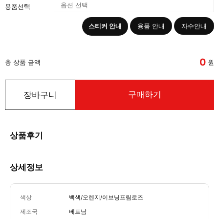
용품선택
스티커 안내
용품 안내
자수안내
0
총 상품 금액
원
구매하기
장바구니
상품후기
상세정보
색상
백색/오렌지/이브닝프림로즈
제조국
베트남