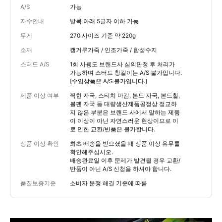
A/S
가능
자수안내
발목 아래 5글자 이하 가능
무게
270 사이즈 기준 약 220g
소재
캥거루가죽 / 인조가죽 / 합성수지
스터드 A/S
1회 사용도 브랜드사 심의판정 후 처리가
가능하며 스터드 창갈이는 A/S 불가입니다.
[수입상품은 A/S 불가입니다.]
제품 이상 여부
찍힌 자국, 스티치 마감, 본드 자국, 본드칠,
볼펜 자국 등 대량생산제품공정상 정교하
지 않은 부분은 브랜드 사에서 말하는 제품
이 이상이 아닌 자연스러운 현상이므로 이
로 인한 교환/반품은 불가합니다.
상품 이상 확인
최초 배송을 받으셨을 때 상품 이상 유무를
확인해주십시오.
배송완료일 이후 문제가 발견될 경우 교환/
반품이 아닌 A/S 신청을 하셔야 합니다.
품질보증기준
소비자 분쟁 해결 기준에 따름