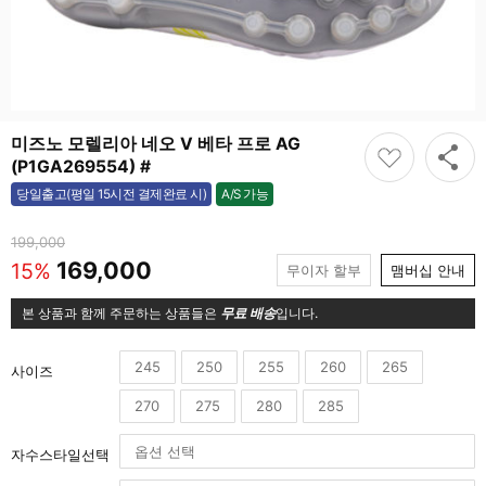
미즈노 모렐리아 네오 V 베타 프로 AG
(P1GA269554) #
A/S 가능
당일출고(평일 15시전 결제완료 시)
가능
199,000
169,000
15%
무이자 할부
맴버십 안내
본 상품과 함께 주문하는 상품들은
무료 배송
입니다.
245
250
255
260
265
사이즈
270
275
280
285
자수스타일선택