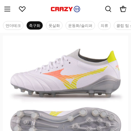
언더테크
축구화
풋살화
운동화/슬리퍼
의류
클럽 팀 
축구화