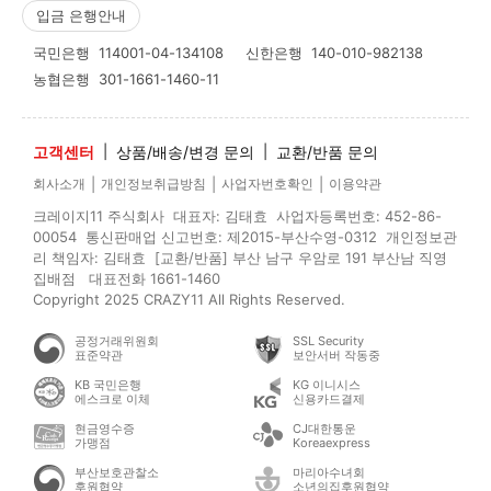
입금 은행안내
국민은행
114001-04-134108
신한은행
140-010-982138
농협은행
301-1661-1460-11
고객센터
|
상품/배송/변경 문의
|
교환/반품 문의
|
|
|
회사소개
개인정보취급방침
사업자번호확인
이용약관
크레이지11 주식회사 대표자: 김태효 사업자등록번호: 452-86-
00054 통신판매업 신고번호: 제2015-부산수영-0312 개인정보관
리 책임자: 김태효 [교환/반품] 부산 남구 우암로 191 부산남 직영
집배점 대표전화 1661-1460
Copyright 2025 CRAZY11 All Rights Reserved.
공정거래위원회
SSL Security
표준약관
보안서버 작동중
KB 국민은행
KG 이니시스
에스크로 이체
신용카드결제
현금영수증
CJ대한통운
가맹점
Koreaexpress
부산보호관찰소
마리아수녀회
후원협약
소년의집후원협약