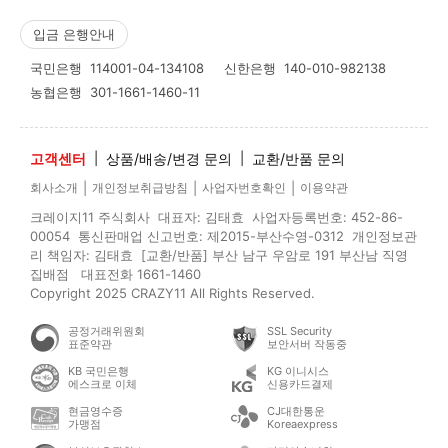
입금 은행안내
국민은행
114001-04-134108
신한은행
140-010-982138
농협은행
301-1661-1460-11
고객센터
|
상품/배송/변경 문의
|
교환/반품 문의
|
|
|
회사소개
개인정보취급방침
사업자번호확인
이용약관
크레이지11 주식회사 대표자: 김태효 사업자등록번호: 452-86-
00054 통신판매업 신고번호: 제2015-부산수영-0312 개인정보관
리 책임자: 김태효 [교환/반품] 부산 남구 우암로 191 부산남 직영
집배점 대표전화 1661-1460
Copyright 2025 CRAZY11 All Rights Reserved.
공정거래위원회
SSL Security
표준약관
보안서버 작동중
KB 국민은행
KG 이니시스
에스크로 이체
신용카드결제
현금영수증
CJ대한통운
가맹점
Koreaexpress