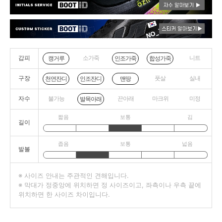
갑피
소가죽
니트
캥거루
인조가죽
합성가죽
구장
풋살
실내
천연잔디
인조잔디
맨땅
자수
불가능
끈아래
마크위
미정
발목아래
짧음
보통
김
길이
좁음
보통
넓음
발볼
※ 사이즈 안내는 주관적인 견해입니다.
※ 막대가 정중앙에 위치하면 정 사이즈이고, 좌측이나 우측 끝에
위치하면 한 사이즈 차이입니다.