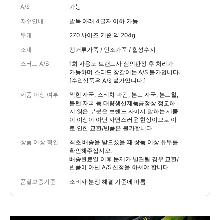
A/S
가능
자수안내
발목 아래 4글자 이하 가능
무게
270 사이즈 기준 약 204g
소재
캥거루가죽 / 인조가죽 / 합성수지
스터드 A/S
1회 사용도 브랜드사 심의판정 후 처리가
가능하며 스터드 창갈이는 A/S 불가입니다.
[수입상품은 A/S 불가입니다.]
제품 이상 여부
찍힌 자국, 스티치 마감, 본드 자국, 본드칠,
볼펜 자국 등 대량생산제품공정상 정교하
지 않은 부분은 브랜드 사에서 말하는 제품
이 이상이 아닌 자연스러운 현상이므로 이
로 인한 교환/반품은 불가합니다.
상품 이상 확인
최초 배송을 받으셨을 때 상품 이상 유무를
확인해주십시오.
배송완료일 이후 문제가 발견될 경우 교환/
반품이 아닌 A/S 신청을 하셔야 합니다.
품질보증기준
소비자 분쟁 해결 기준에 따름