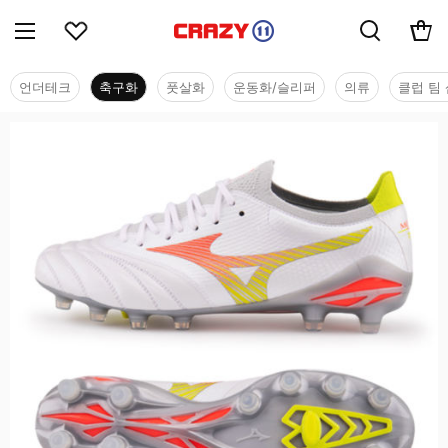
언더테크
축구화
풋살화
운동화/슬리퍼
의류
클럽 팀 
축구화