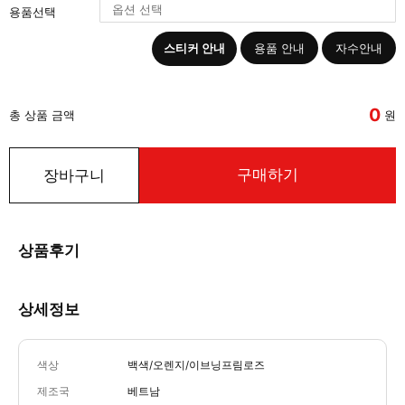
용품선택
스티커 안내
용품 안내
자수안내
0
총 상품 금액
원
구매하기
장바구니
상품후기
상세정보
색상
백색/오렌지/이브닝프림로즈
제조국
베트남