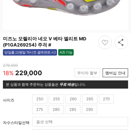
미즈노 모렐리아 네오 V 베타 엘리트 MD
(P1GA269254) 주걱 #
A/S 가능
당일출고(평일 15시전 결제완료 시)
가능
279,000
229,000
18%
무이자 할부
맴버십 안내
본 상품과 함께 주문하는 상품들은
무료 배송
입니다.
250
255
260
265
270
사이즈
275
280
285
290
자수스타일선택