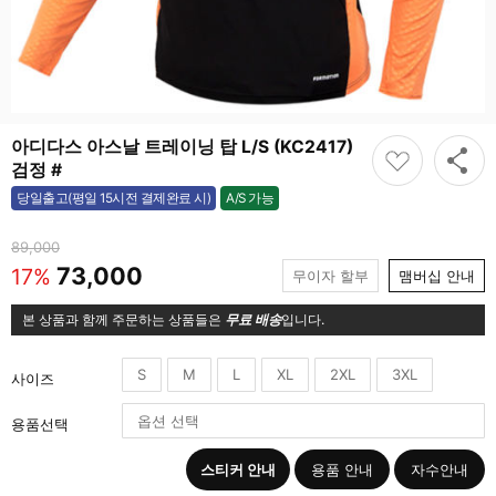
아디다스 아스날 트레이닝 탑 L/S (KC2417)
검정 #
A/S 가능
당일출고(평일 15시전 결제완료 시)
가능
89,000
73,000
17%
무이자 할부
맴버십 안내
본 상품과 함께 주문하는 상품들은
무료 배송
입니다.
S
M
L
XL
2XL
3XL
사이즈
용품선택
스티커 안내
용품 안내
자수안내