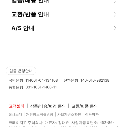
입금/배송 안내
교환/반품 안내
A/S 안내
입금 은행안내
국민은행
114001-04-134108
신한은행
140-010-982138
농협은행
301-1661-1460-11
고객센터
|
상품/배송/변경 문의
|
교환/반품 문의
|
|
|
회사소개
개인정보취급방침
사업자번호확인
이용약관
크레이지11 주식회사 대표자: 김태효 사업자등록번호: 452-86-