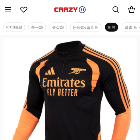
언더테크
축구화
풋살화
운동화/슬리퍼
의류
클럽 팀 
의류