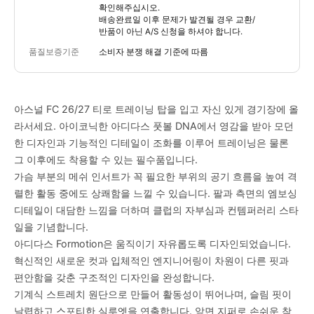
확인해주십시오.
배송완료일 이후 문제가 발견될 경우 교환/
반품이 아닌 A/S 신청을 하셔야 합니다.
품질보증기준
소비자 분쟁 해결 기준에 따름
아스널 FC 26/27 티로 트레이닝 탑을 입고 자신 있게 경기장에 올
라서세요. 아이코닉한 아디다스 풋볼 DNA에서 영감을 받아 모던
한 디자인과 기능적인 디테일이 조화를 이루어 트레이닝은 물론
그 이후에도 착용할 수 있는 필수품입니다.
가슴 부분의 메쉬 인서트가 꼭 필요한 부위의 공기 흐름을 높여 격
렬한 활동 중에도 상쾌함을 느낄 수 있습니다. 팔과 측면의 엠보싱
디테일이 대담한 느낌을 더하며 클럽의 자부심과 컨템퍼러리 스타
일을 기념합니다.
아디다스 Formotion은 움직이기 자유롭도록 디자인되었습니다.
혁신적인 새로운 컷과 입체적인 엔지니어링이 차원이 다른 핏과
편안함을 갖춘 구조적인 디자인을 완성합니다.
기계식 스트레치 원단으로 만들어 활동성이 뛰어나며, 슬림 핏이
날렵하고 스포티한 실루엣을 연출합니다. 앞면 지퍼로 손쉬운 착