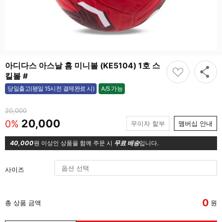
아디다스 아스날 홈 미니볼 (KE5104) 1호 스
킬볼 #
A/S 가능
당일출고(평일 15시전 결제완료 시)
가능
20,000
20,000
0%
무이자 할부
맴버십 안내
40,000
원 이상인 상품을 함께 주문 시
무료 배송
입니다.
사이즈
0
총 상품 금액
원