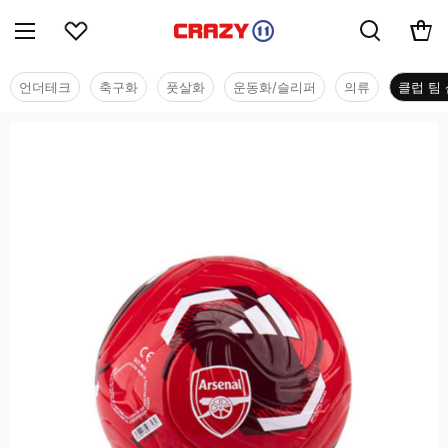
언더테크
축구화
풋살화
운동화/슬리퍼
의류
클럽 팀 
클럽 팀 샵