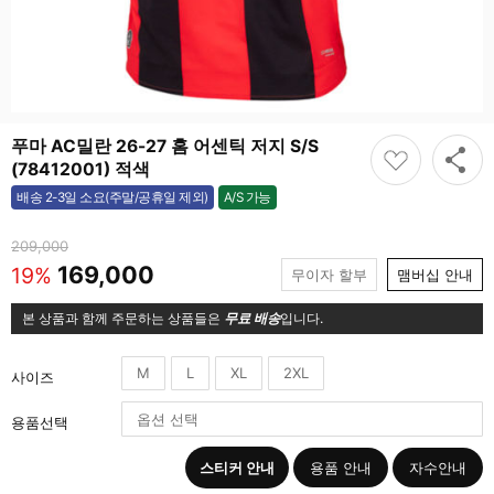
푸마 AC밀란 26-27 홈 어센틱 저지 S/S
(78412001) 적색
A/S 가능
배송 2-3일 소요(주말/공휴일 제외)
가능
209,000
169,000
19%
무이자 할부
맴버십 안내
본 상품과 함께 주문하는 상품들은
무료 배송
입니다.
M
L
XL
2XL
사이즈
용품선택
스티커 안내
용품 안내
자수안내