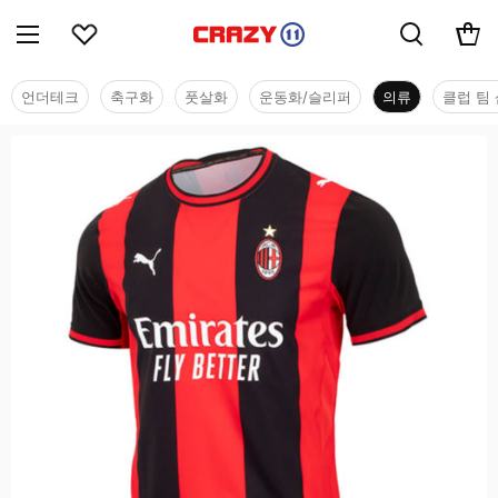
언더테크
축구화
풋살화
운동화/슬리퍼
의류
클럽 팀 
의류