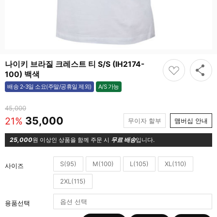
나이키 브라질 크레스트 티 S/S (IH2174-
100) 백색
A/S 가능
배송 2-3일 소요(주말/공휴일 제외)
가능
45,000
35,000
21%
무이자 할부
맴버십 안내
25,000
원 이상인 상품을 함께 주문 시
무료 배송
입니다.
S(95)
M(100)
L(105)
XL(110)
사이즈
2XL(115)
용품선택