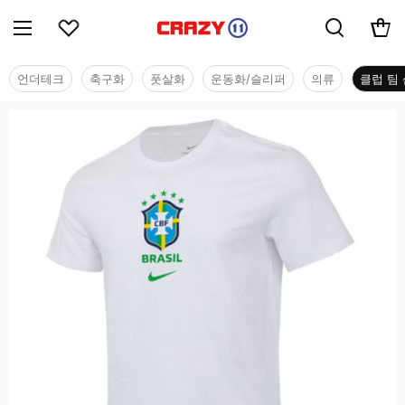
언더테크
축구화
풋살화
운동화/슬리퍼
의류
클럽 팀 
클럽 팀 샵