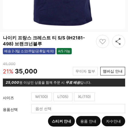
나이키 프랑스 크레스트 티 S/S (IH2181-
498) 브랜크넌블루
A/S 가능
배송 2-3일 소요(주말/공휴일 제외)
가능
45,000
35,000
21%
무이자 할부
맴버십 안내
25,000
원 이상인 상품을 함께 주문 시
무료 배송
입니다.
M(100)
L(105)
XL(110)
사이즈
용품선택
스티커 안내
용품 안내
자수안내