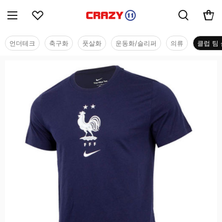
언더테크
축구화
풋살화
운동화/슬리퍼
의류
클럽 팀 
클럽 팀 샵