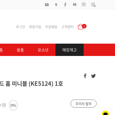
로그인
회원가입
주문배송
고객센터
0
폼
용품
유소년
매장재고
홈 미니볼 (KE5124) 1호
무이자 할부
0 원
0%