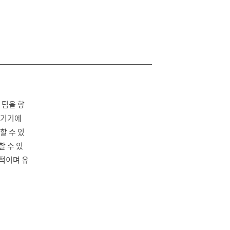
 팀을 향
즐기기에
할 수 있
할 수 있
용적이며 유