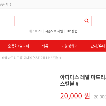
 쿠폰 지급
베스트 20
|
시즌오프 세일
|
DP 상품
운동화/슬리퍼
의류
기능성웨어
단체/유니
레알 마드리드 홈 미니볼 (KE5124) 1호스킬볼 #
아디다스 레알 마드리드 
스킬볼 #
20,000 원
20,00