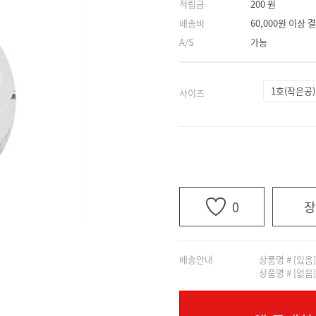
적립금
200 원
배송비
60,000원 이상
A/S
가능
1호(작은공)
사이즈
0
장
배송안내
상품명 # [있음
상품명 # [없음