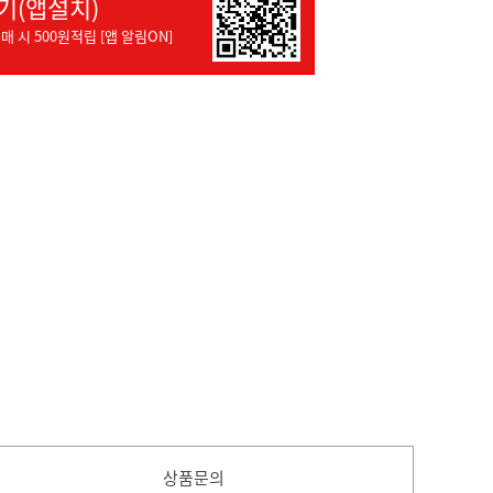
기(앱설치)
매 시 500원적립 [앱 알림ON]
상품문의