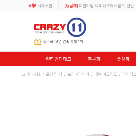
사회후원
[등급제]
회원가입 시 최대 2% 적립 및 할인
-->
축구화 18년 연속 판매 1위
언더테크
축구화
풋살화
크레이지11
/
클럽 팀 샵
/
프리메라리가
/
레알 마드리드
/ 아디다스 