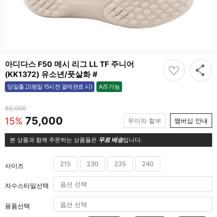
아디다스 F50 메시 리그 LL TF 주니어
(KK1372) 유소년/풋살화 #
A/S 가능
당일출고(평일 15시전 결제완료 시)
가능
89,000
75,000
15%
무이자 할부
맴버십 안내
본 상품과 함께 주문하는 상품들은
무료 배송
입니다.
215
230
235
240
사이즈
자수스타일선택
용품선택