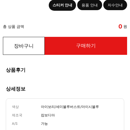
스티커 안내
용품 안내
자수안내
0
총 상품 금액
원
구매하기
장바구니
상품후기
상세정보
색상
아이보리/세미블루버스트/아이시블루
제조국
캄보디아
A/S
가능