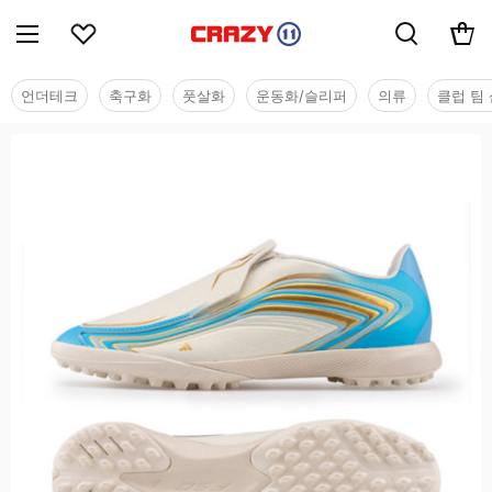
언더테크
축구화
풋살화
운동화/슬리퍼
의류
클럽 팀 
유소년